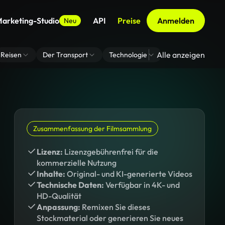
arketing-Studio
API
Preise
Anmelden
Neu
Alle anzeigen
Reisen
Der Transport
Technologie
Zoom Virtuelle H
Zusammenfassung der Filmsammlung
Lizenz:
Lizenzgebührenfrei für die
kommerzielle Nutzung
Inhalte:
Original- und KI-generierte Videos
Technische Daten:
Verfügbar in 4K- und
HD-Qualität
Anpassung:
Remixen Sie dieses
Stockmaterial oder generieren Sie neues