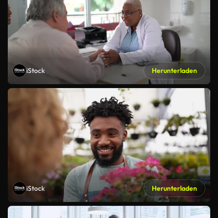
iStock
Herunterladen
iStock
Herunterladen