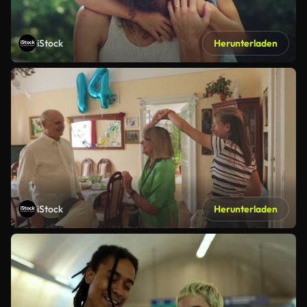
iStock
Herunterladen
iStock
Herunterladen