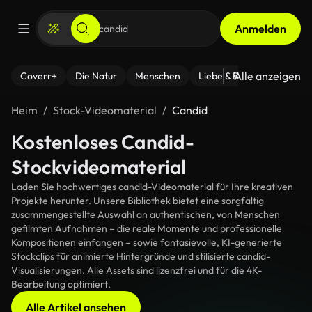
Anmelden
Alle anzeigen
Coverr+
Die Natur
Menschen
Liebe & Beziehungen
F
Heim
Stock-Videomaterial
Candid
Kostenloses Candid-
Stockvideomaterial
Laden Sie hochwertiges candid-Videomaterial für Ihre kreativen
Projekte herunter. Unsere Bibliothek bietet eine sorgfältig
zusammengestellte Auswahl an authentischen, von Menschen
gefilmten Aufnahmen – die reale Momente und professionelle
Kompositionen einfangen – sowie fantasievolle, KI-generierte
Stockclips für animierte Hintergründe und stilisierte candid-
Visualisierungen. Alle Assets sind lizenzfrei und für die 4K-
Bearbeitung optimiert.
Alle Artikel ansehen