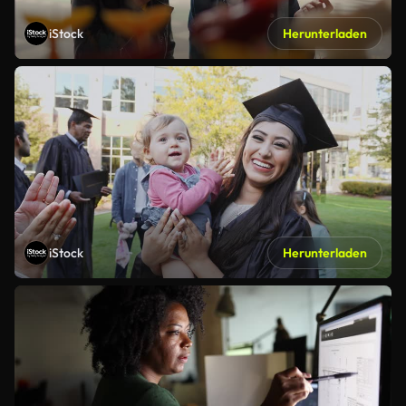
iStock
Herunterladen
iStock
Herunterladen