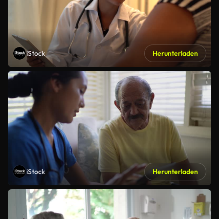
iStock
Herunterladen
iStock
Herunterladen