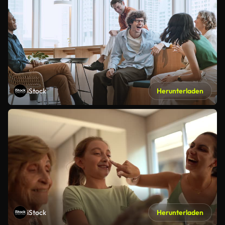
iStock
Herunterladen
iStock
Herunterladen