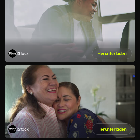
iStock
Herunterladen
iStock
Herunterladen