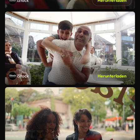
iStock
Herunterladen
iStock
Herunterladen