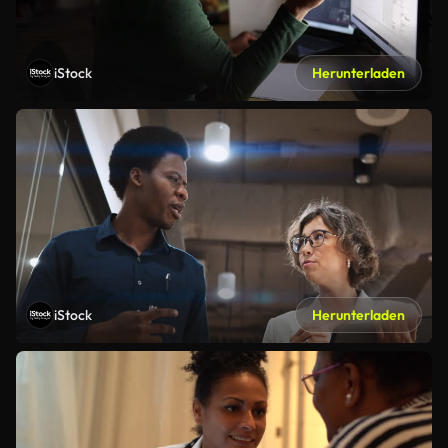
iStock
Herunterladen
iStock
Herunterladen