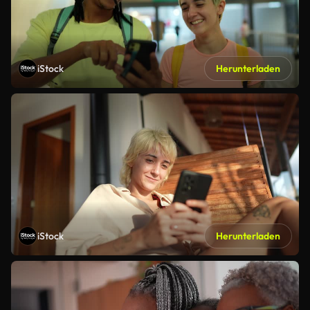
iStock
Herunterladen
iStock
Herunterladen