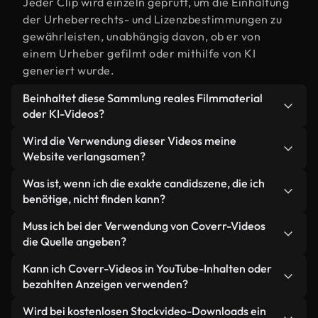
Jeder Clip wird einzeln geprüft, um die Einhaltung
der Urheberrechts- und Lizenzbestimmungen zu
gewährleisten, unabhängig davon, ob er von
einem Urheber gefilmt oder mithilfe von KI
generiert wurde.
Beinhaltet diese Sammlung reales Filmmaterial
oder KI-Videos?
Beides. Es handelt sich um eine Hybridbibliothek
Wird die Verwendung dieser Videos meine
aus realen, von Menschen aufgenommenen
Website verlangsamen?
Filmaufnahmen zum Thema candid und KI-
Nicht, wenn Sie unsere optimierten Versionen
Was ist, wenn ich die exakte candidszene, die ich
generierten Videos. Jedes Video ist eindeutig
wählen. Wir bieten schlanke, webfähige Formate,
benötige, nicht finden kann?
beschriftet, sodass Sie immer wissen, was Sie
die für die Hintergrundverarbeitung entwickelt
verwenden.
Mit Coverr AI Studio erstellen Sie im
Muss ich bei der Verwendung von Coverr-Videos
wurden – so bleibt die Qualität hoch, während
Handumdrehen ein solches Video. Beschreiben Sie
die Quelle angeben?
gleichzeitig die Ladezeiten minimiert und
einfach die Szene – zum Beispiel "candid bei
Kennzahlen wie LCP verbessert werden.
Eine Namensnennung ist nicht erforderlich. Alle
Kann ich Coverr-Videos in YouTube-Inhalten oder
Sonnenuntergang" – und das Studio generiert
Videos in unserer Stockbibliothek sind lizenzfrei
bezahlten Anzeigen verwenden?
innerhalb von Sekunden ein individuelles Video für
und können ohne Nennung des Urhebers
Sie, das unseren Lizenzbestimmungen entspricht.
Ja. Sämtliches Stockmaterial von Coverr darf in
Wird bei kostenlosen Stockvideo-Downloads ein
verwendet werden – wir freuen uns aber immer