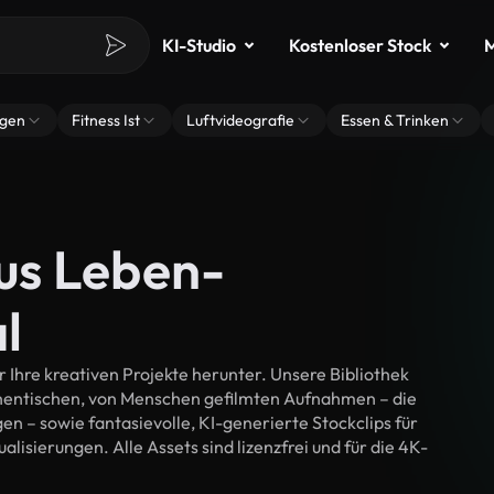
KI-Studio
Kostenloser Stock
M
ngen
Fitness Ist
Luftvideografie
Essen & Trinken
us Leben-
l
Ihre kreativen Projekte herunter. Unsere Bibliothek
thentischen, von Menschen gefilmten Aufnahmen – die
n – sowie fantasievolle, KI-generierte Stockclips für
lisierungen. Alle Assets sind lizenzfrei und für die 4K-