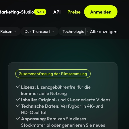
arketing-Studio
API
Preise
Anmelden
Neu
Alle anzeigen
Reisen
Der Transport
Technologie
Zoom Virtuelle H
Zusammenfassung der Filmsammlung
Lizenz:
Lizenzgebührenfrei für die
kommerzielle Nutzung
Inhalte:
Original- und KI-generierte Videos
Technische Daten:
Verfügbar in 4K- und
HD-Qualität
Anpassung:
Remixen Sie dieses
Stockmaterial oder generieren Sie neues