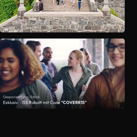
Gesponsert von iStock
Exklusiv: -15% Rabatt mit Code
"COVERR15"