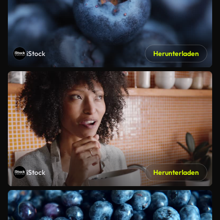
iStock
Herunterladen
iStock
Herunterladen