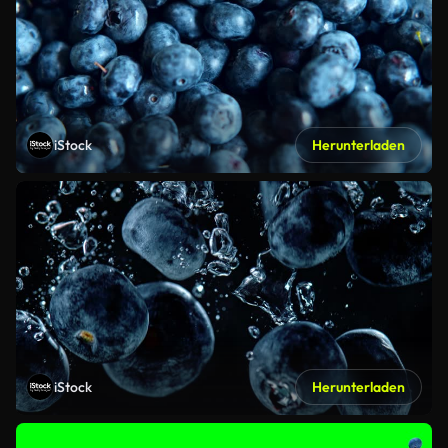
iStock
Herunterladen
iStock
Herunterladen