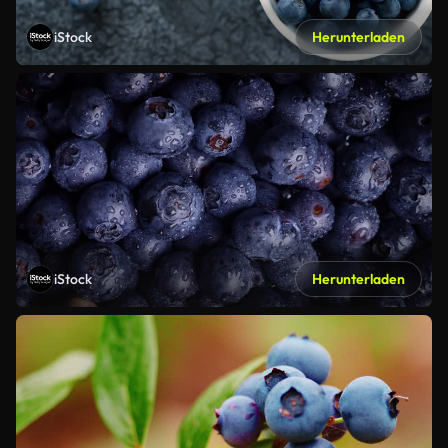
iStock
Herunterladen
iStock
Herunterladen