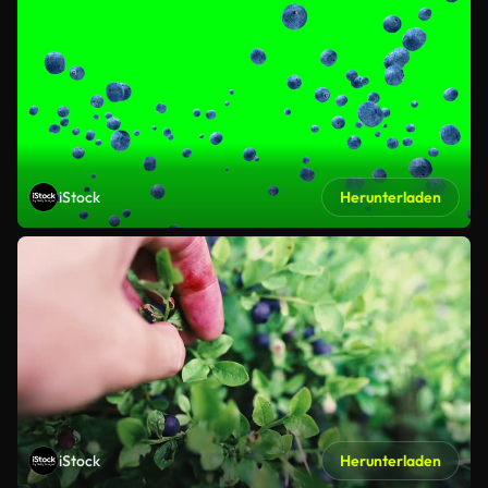
iStock
Herunterladen
iStock
Herunterladen