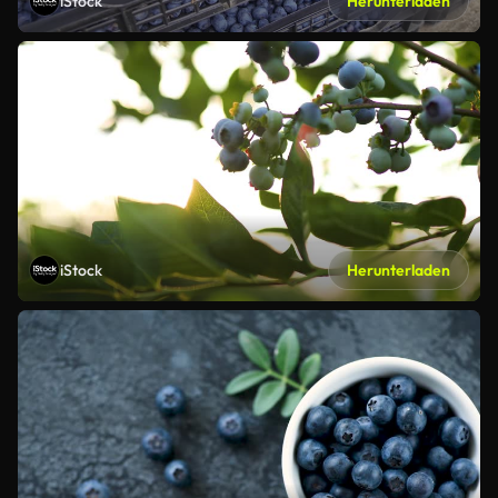
iStock
Herunterladen
iStock
Herunterladen