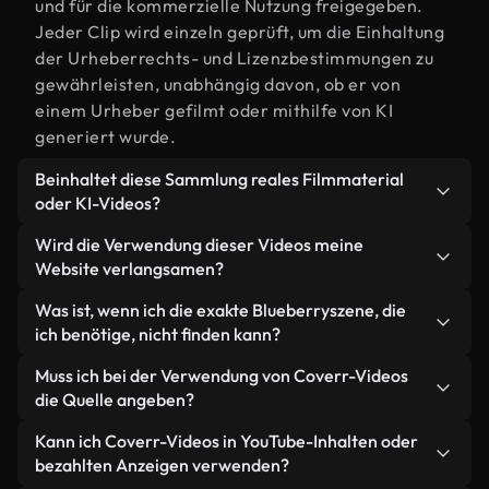
und für die kommerzielle Nutzung freigegeben.
Jeder Clip wird einzeln geprüft, um die Einhaltung
der Urheberrechts- und Lizenzbestimmungen zu
gewährleisten, unabhängig davon, ob er von
einem Urheber gefilmt oder mithilfe von KI
generiert wurde.
Beinhaltet diese Sammlung reales Filmmaterial
oder KI-Videos?
Beides. Es handelt sich um eine Hybridbibliothek
Wird die Verwendung dieser Videos meine
aus realen, von Menschen aufgenommenen
Website verlangsamen?
Filmaufnahmen zum Thema Blueberry und KI-
Nicht, wenn Sie unsere optimierten Versionen
Was ist, wenn ich die exakte Blueberryszene, die
generierten Videos. Jedes Video ist eindeutig
wählen. Wir bieten schlanke, webfähige Formate,
ich benötige, nicht finden kann?
beschriftet, sodass Sie immer wissen, was Sie
die für die Hintergrundverarbeitung entwickelt
verwenden.
Mit Coverr AI Studio erstellen Sie im
Muss ich bei der Verwendung von Coverr-Videos
wurden – so bleibt die Qualität hoch, während
Handumdrehen ein solches Video. Beschreiben Sie
die Quelle angeben?
gleichzeitig die Ladezeiten minimiert und
einfach die Szene – zum Beispiel "Blueberry bei
Kennzahlen wie LCP verbessert werden.
Eine Namensnennung ist nicht erforderlich. Alle
Kann ich Coverr-Videos in YouTube-Inhalten oder
Sonnenuntergang" – und das Studio generiert
Videos in unserer Stockbibliothek sind lizenzfrei
bezahlten Anzeigen verwenden?
innerhalb von Sekunden ein individuelles Video für
und können ohne Nennung des Urhebers