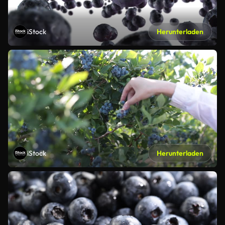
iStock
Herunterladen
iStock
Herunterladen