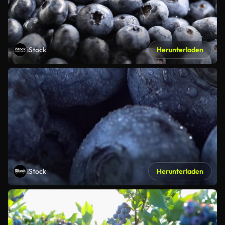
iStock
Herunterladen
iStock
Herunterladen