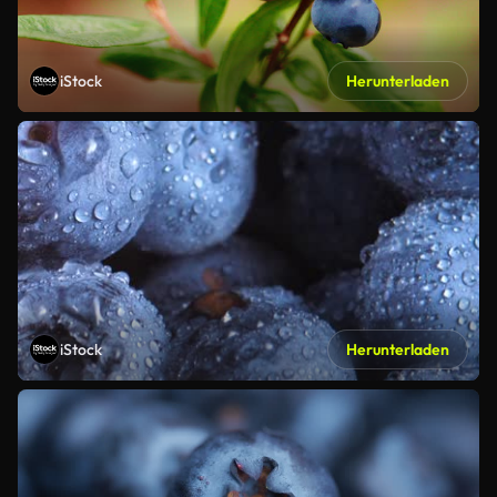
iStock
Herunterladen
iStock
Herunterladen