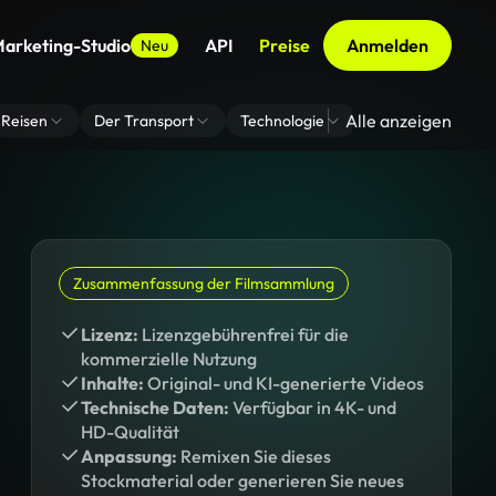
arketing-Studio
API
Preise
Anmelden
Neu
Alle anzeigen
Reisen
Der Transport
Technologie
Zoom Virtuelle H
Zusammenfassung der Filmsammlung
Lizenz:
Lizenzgebührenfrei für die
kommerzielle Nutzung
Inhalte:
Original- und KI-generierte Videos
Technische Daten:
Verfügbar in 4K- und
HD-Qualität
Anpassung:
Remixen Sie dieses
Stockmaterial oder generieren Sie neues