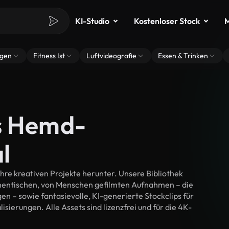
KI-Studio
Kostenloser Stock
M
ngen
Fitness Ist
Luftvideografie
Essen & Trinken
s Hemd-
l
re kreativen Projekte herunter. Unsere Bibliothek
thentischen, von Menschen gefilmten Aufnahmen – die
n – sowie fantasievolle, KI-generierte Stockclips für
sierungen. Alle Assets sind lizenzfrei und für die 4K-