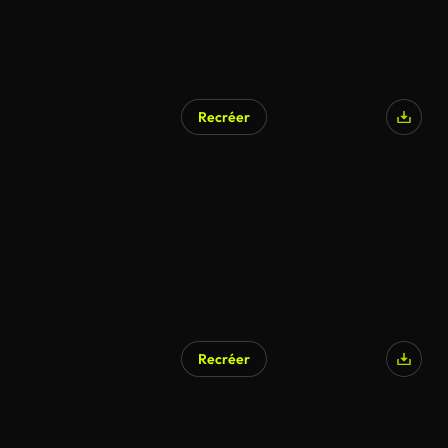
Recréer
Recréer