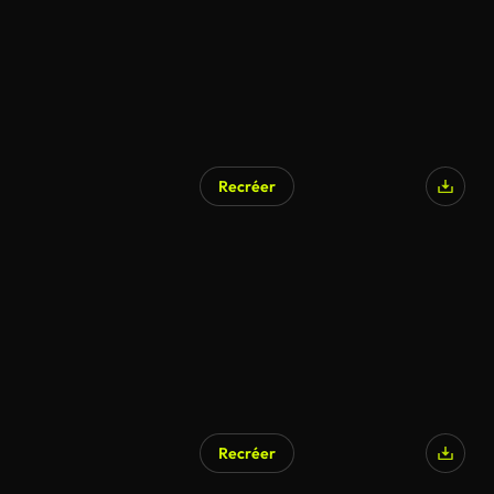
Recréer
Recréer