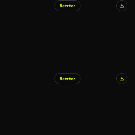
Recréer
Recréer