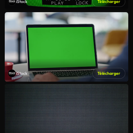
iStock
Télécharger
iStock
Télécharger