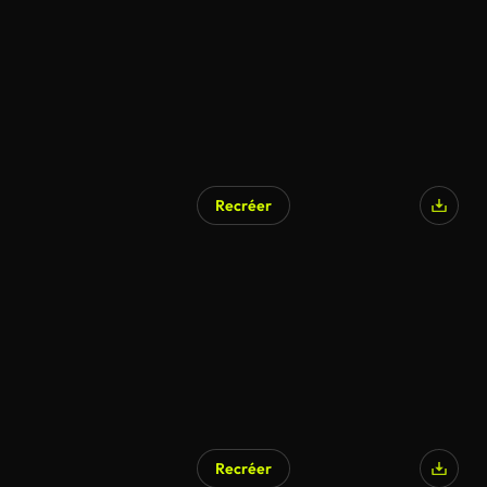
Recréer
Recréer