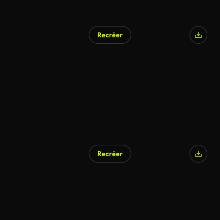
Recréer
Recréer