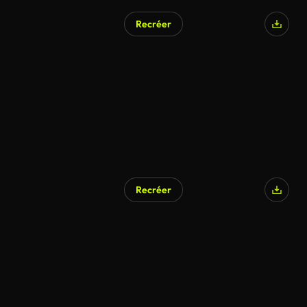
Recréer
Recréer