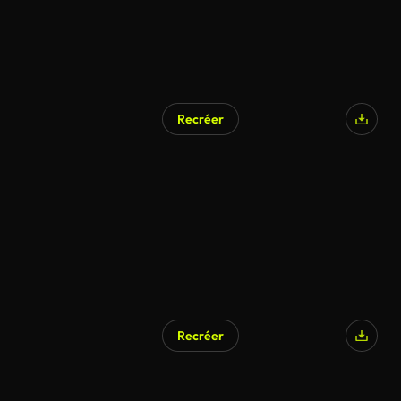
Recréer
Recréer