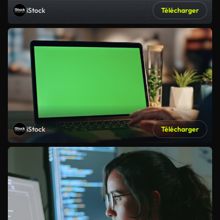
iStock
Télécharger
iStock
Télécharger