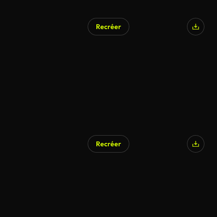
Recréer
Recréer