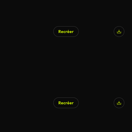
Recréer
Recréer