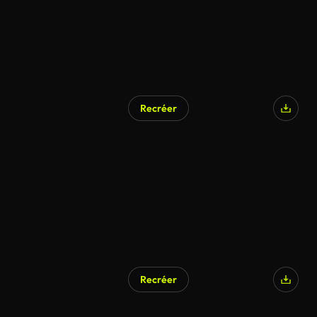
Recréer
Recréer