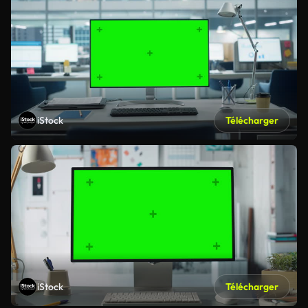
iStock
Télécharger
iStock
Télécharger