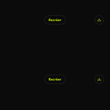
Recréer
Recréer