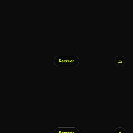
Recréer
Recréer