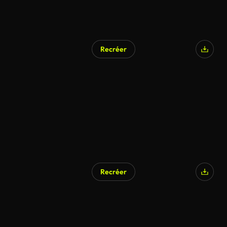
Recréer
Recréer