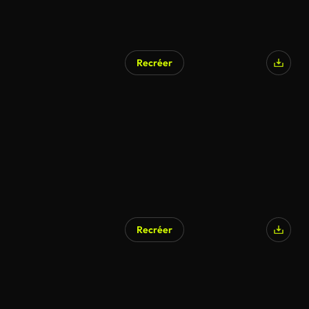
Recréer
Recréer