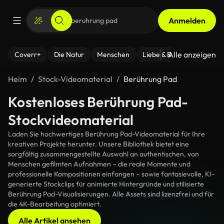
Anmelden
Alle anzeigen
Coverr+
Die Natur
Menschen
Liebe & Beziehungen
F
Heim
Stock-Videomaterial
Berührung Pad
Kostenloses Berührung Pad-
Stockvideomaterial
Laden Sie hochwertiges Berührung Pad-Videomaterial für Ihre
kreativen Projekte herunter. Unsere Bibliothek bietet eine
sorgfältig zusammengestellte Auswahl an authentischen, von
Menschen gefilmten Aufnahmen – die reale Momente und
professionelle Kompositionen einfangen – sowie fantasievolle, KI-
generierte Stockclips für animierte Hintergründe und stilisierte
Berührung Pad-Visualisierungen. Alle Assets sind lizenzfrei und für
die 4K-Bearbeitung optimiert.
Alle Artikel ansehen