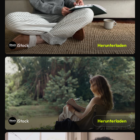
iStock
Herunterladen
iStock
Herunterladen