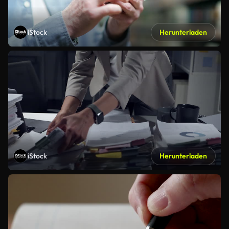
iStock
Herunterladen
iStock
Herunterladen