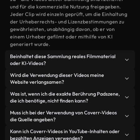
und für die kommerzielle Nutzung freigegeben.
Jeder Clip wird einzeln geprüft, um die Einhaltung
der Urheberrechts- und Lizenzbestimmungen zu
gewährleisten, unabhängig davon, ob er von
einem Urheber gefilmt oder mithilfe von KI
generiert wurde.
Beinhaltet diese Sammlung reales Filmmaterial
oder KI-Videos?
Beides. Es handelt sich um eine Hybridbibliothek
Wird die Verwendung dieser Videos meine
aus realen, von Menschen aufgenommenen
Website verlangsamen?
Filmaufnahmen zum Thema Berührung Pad und
Nicht, wenn Sie unsere optimierten Versionen
Was ist, wenn ich die exakte Berührung Padszene,
KI-generierten Videos. Jedes Video ist eindeutig
wählen. Wir bieten schlanke, webfähige Formate,
die ich benötige, nicht finden kann?
beschriftet, sodass Sie immer wissen, was Sie
die für die Hintergrundverarbeitung entwickelt
verwenden.
Mit Coverr AI Studio erstellen Sie im
Muss ich bei der Verwendung von Coverr-Videos
wurden – so bleibt die Qualität hoch, während
Handumdrehen ein solches Video. Beschreiben Sie
die Quelle angeben?
gleichzeitig die Ladezeiten minimiert und
einfach die Szene – zum Beispiel "Berührung Pad
Kennzahlen wie LCP verbessert werden.
Eine Namensnennung ist nicht erforderlich. Alle
Kann ich Coverr-Videos in YouTube-Inhalten oder
bei Sonnenuntergang" – und das Studio generiert
Videos in unserer Stockbibliothek sind lizenzfrei
bezahlten Anzeigen verwenden?