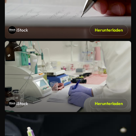
iStock
Herunterladen
iStock
Herunterladen