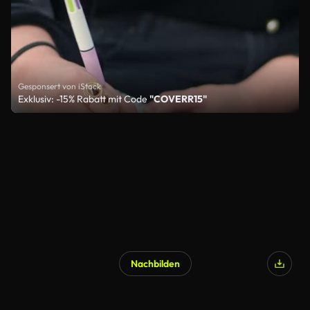
Gesponsert von iStock
Exklusiv: -15% Rabatt mit Code
"COVERR15"
Nachbilden