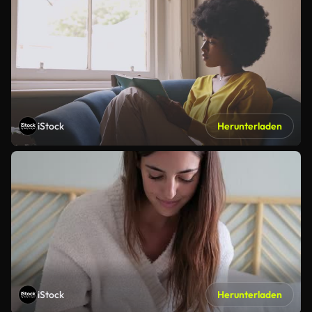
iStock
Herunterladen
iStock
Herunterladen