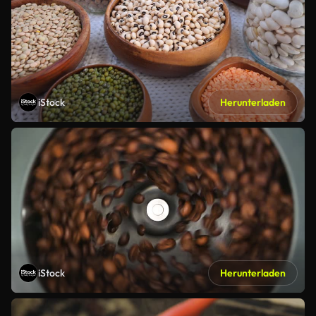
iStock
Herunterladen
iStock
Herunterladen