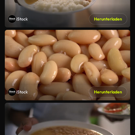
iStock
Herunterladen
iStock
Herunterladen