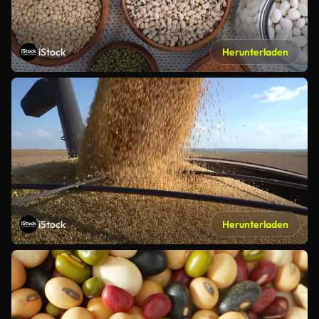
iStock
Herunterladen
iStock
Herunterladen