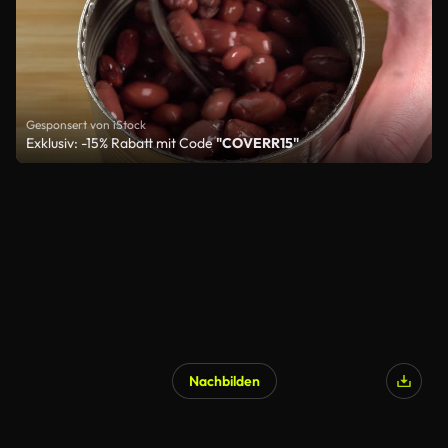
Gesponsert von iStock
Exklusiv: -15% Rabatt mit Code
"COVERR15"
Nachbilden