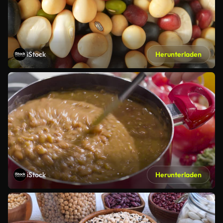
iStock
Herunterladen
iStock
Herunterladen