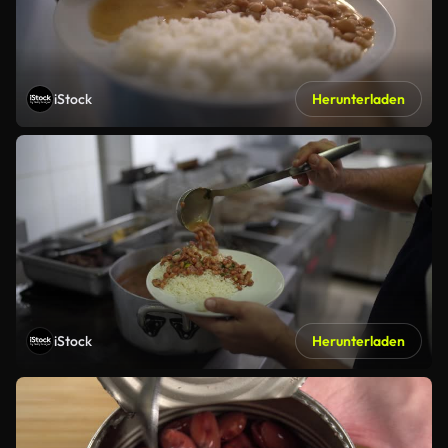
iStock
Herunterladen
iStock
Herunterladen