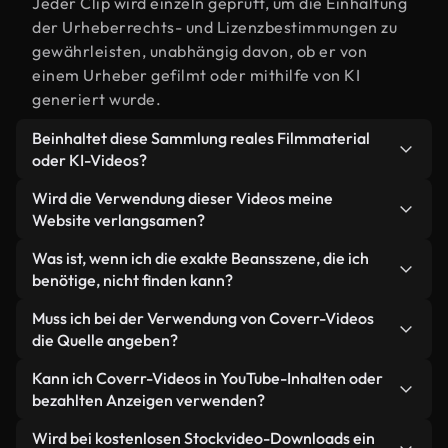
Jeder Clip wird einzeln geprüft, um die Einhaltung
der Urheberrechts- und Lizenzbestimmungen zu
gewährleisten, unabhängig davon, ob er von
einem Urheber gefilmt oder mithilfe von KI
generiert wurde.
Beinhaltet diese Sammlung reales Filmmaterial
oder KI-Videos?
Beides. Es handelt sich um eine Hybridbibliothek
Wird die Verwendung dieser Videos meine
aus realen, von Menschen aufgenommenen
Website verlangsamen?
Filmaufnahmen zum Thema Beans und KI-
Nicht, wenn Sie unsere optimierten Versionen
Was ist, wenn ich die exakte Beansszene, die ich
generierten Videos. Jedes Video ist eindeutig
wählen. Wir bieten schlanke, webfähige Formate,
benötige, nicht finden kann?
beschriftet, sodass Sie immer wissen, was Sie
die für die Hintergrundverarbeitung entwickelt
verwenden.
Mit Coverr AI Studio erstellen Sie im
Muss ich bei der Verwendung von Coverr-Videos
wurden – so bleibt die Qualität hoch, während
Handumdrehen ein solches Video. Beschreiben Sie
die Quelle angeben?
gleichzeitig die Ladezeiten minimiert und
einfach die Szene – zum Beispiel "Beans bei
Kennzahlen wie LCP verbessert werden.
Eine Namensnennung ist nicht erforderlich. Alle
Kann ich Coverr-Videos in YouTube-Inhalten oder
Sonnenuntergang" – und das Studio generiert
Videos in unserer Stockbibliothek sind lizenzfrei
bezahlten Anzeigen verwenden?
innerhalb von Sekunden ein individuelles Video für
und können ohne Nennung des Urhebers
Sie, das unseren Lizenzbestimmungen entspricht.
Ja. Sämtliches Stockmaterial von Coverr darf in
Wird bei kostenlosen Stockvideo-Downloads ein
verwendet werden – wir freuen uns aber immer