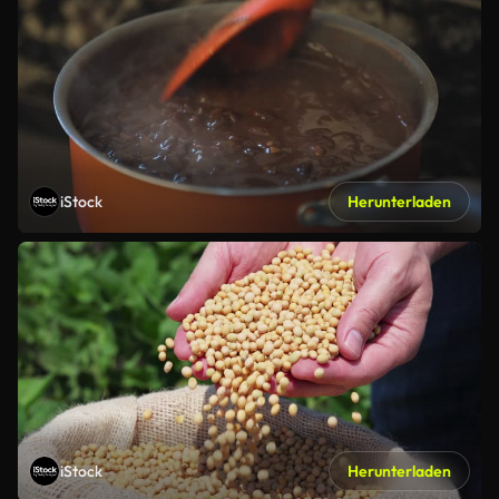
iStock
Herunterladen
iStock
Herunterladen