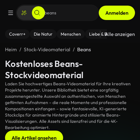
Anmelden
Alle anzeigen
Coverr+
Die Natur
Menschen
Liebe & Beziehungen
F
Heim
Stock-Videomaterial
Beans
Kostenloses Beans-
Stockvideomaterial
Laden Sie hochwertiges Beans-Videomaterial für Ihre kreativen
Projekte herunter. Unsere Bibliothek bietet eine sorgfältig
zusammengestellte Auswahl an authentischen, von Menschen
gefilmten Aufnahmen – die reale Momente und professionelle
Kompositionen einfangen – sowie fantasievolle, KI-generierte
Stockclips für animierte Hintergründe und stilisierte Beans-
Visualisierungen. Alle Assets sind lizenzfrei und für die 4K-
Bearbeitung optimiert.
Alle Artikel ansehen