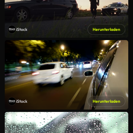
iStock
Herunterladen
iStock
Herunterladen