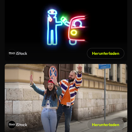
iStock
Herunterladen
iStock
Herunterladen