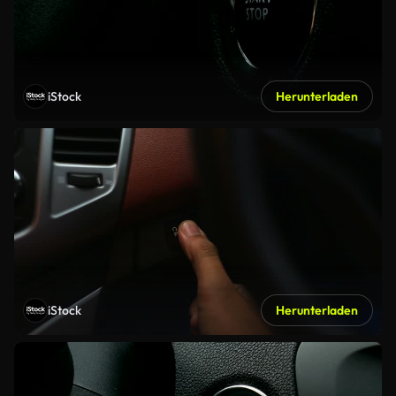
iStock
Herunterladen
iStock
Herunterladen