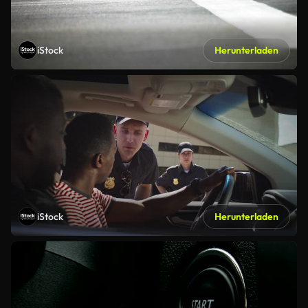
iStock
Herunterladen
iStock
Herunterladen