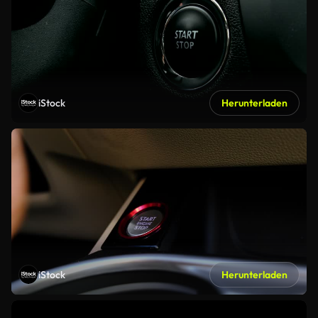
iStock
Herunterladen
iStock
Herunterladen