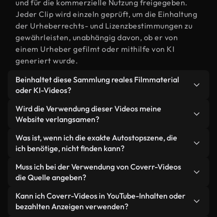
und für die kommerzielle Nutzung freigegeben.
Jeder Clip wird einzeln geprüft, um die Einhaltung
der Urheberrechts- und Lizenzbestimmungen zu
gewährleisten, unabhängig davon, ob er von
einem Urheber gefilmt oder mithilfe von KI
generiert wurde.
Beinhaltet diese Sammlung reales Filmmaterial
oder KI-Videos?
Beides. Es handelt sich um eine Hybridbibliothek
Wird die Verwendung dieser Videos meine
aus realen, von Menschen aufgenommenen
Website verlangsamen?
Filmaufnahmen zum Thema Autostop und KI-
Nicht, wenn Sie unsere optimierten Versionen
Was ist, wenn ich die exakte Autostopszene, die
generierten Videos. Jedes Video ist eindeutig
wählen. Wir bieten schlanke, webfähige Formate,
ich benötige, nicht finden kann?
beschriftet, sodass Sie immer wissen, was Sie
die für die Hintergrundverarbeitung entwickelt
verwenden.
Mit Coverr AI Studio erstellen Sie im
Muss ich bei der Verwendung von Coverr-Videos
wurden – so bleibt die Qualität hoch, während
Handumdrehen ein solches Video. Beschreiben Sie
die Quelle angeben?
gleichzeitig die Ladezeiten minimiert und
einfach die Szene – zum Beispiel "Autostop bei
Kennzahlen wie LCP verbessert werden.
Eine Namensnennung ist nicht erforderlich. Alle
Kann ich Coverr-Videos in YouTube-Inhalten oder
Sonnenuntergang" – und das Studio generiert
Videos in unserer Stockbibliothek sind lizenzfrei
bezahlten Anzeigen verwenden?
innerhalb von Sekunden ein individuelles Video für
und können ohne Nennung des Urhebers