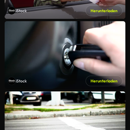
iStock
Herunterladen
iStock
Herunterladen