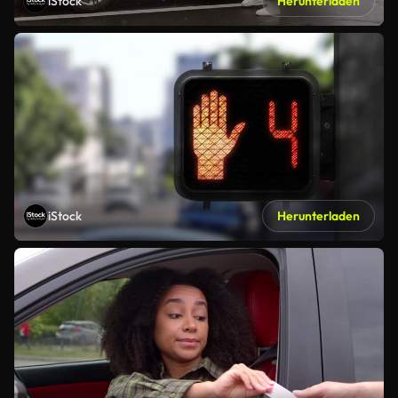
iStock
Herunterladen
iStock
Herunterladen