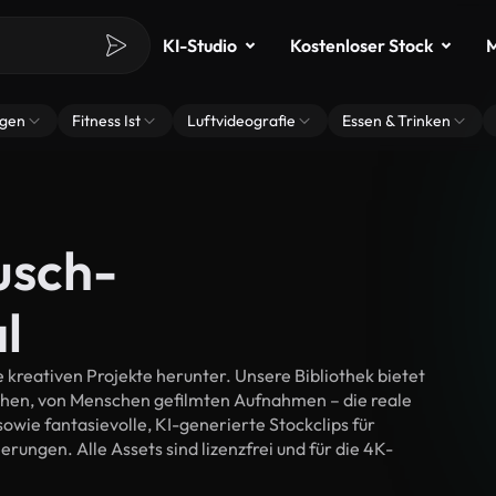
KI-Studio
Kostenloser Stock
M
ngen
Fitness Ist
Luftvideografie
Essen & Trinken
usch-
l
kreativen Projekte herunter. Unsere Bibliothek bietet
chen, von Menschen gefilmten Aufnahmen – die reale
wie fantasievolle, KI-generierte Stockclips für
erungen. Alle Assets sind lizenzfrei und für die 4K-