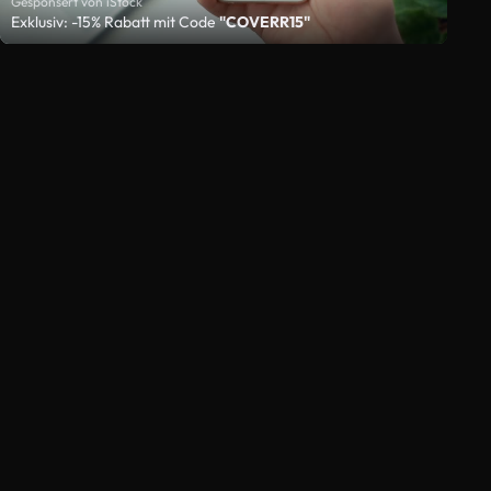
Gesponsert von iStock
Exklusiv: -15% Rabatt mit Code
"COVERR15"