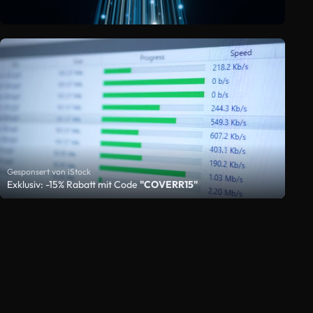
Gesponsert von iStock
Exklusiv: -15% Rabatt mit Code
"COVERR15"