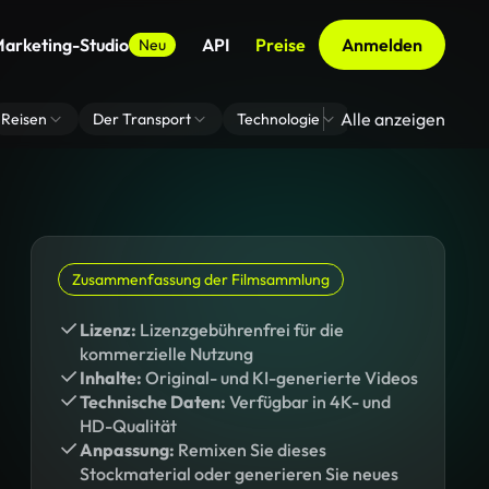
arketing-Studio
API
Preise
Anmelden
Neu
Alle anzeigen
Reisen
Der Transport
Technologie
Zoom Virtuelle H
Zusammenfassung der Filmsammlung
Lizenz:
Lizenzgebührenfrei für die
kommerzielle Nutzung
Inhalte:
Original- und KI-generierte Videos
Technische Daten:
Verfügbar in 4K- und
HD-Qualität
Anpassung:
Remixen Sie dieses
Stockmaterial oder generieren Sie neues