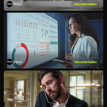
iStock
Herunterladen
iStock
Herunterladen