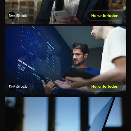
iStock
Herunterladen
iStock
Herunterladen