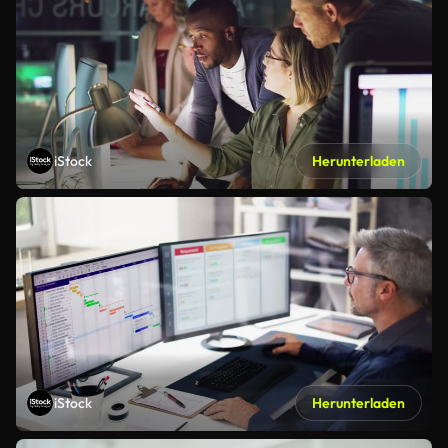
iStock
Herunterladen
iStock
Herunterladen