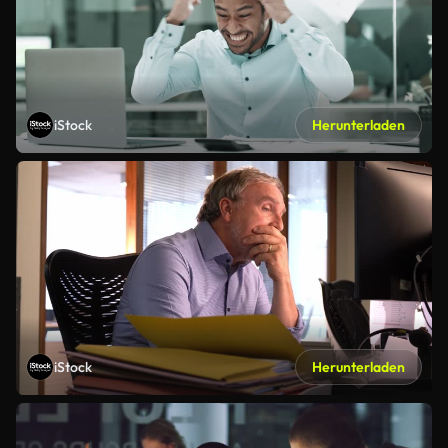
iStock
Herunterladen
iStock
Herunterladen