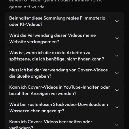
generiert wurde.
Beinhaltet diese Sammlung reales Filmmaterial
oder KI-Videos?
Beides. Es handelt sich um eine Hybridbibliothek
Wird die Verwendung dieser Videos meine
aus realen, von Menschen aufgenommenen
Website verlangsamen?
Filmaufnahmen zum Thema Arbeiten zu spät und
Nicht, wenn Sie unsere optimierten Versionen
Was ist, wenn ich die exakte Arbeiten zu
KI-generierten Videos. Jedes Video ist eindeutig
wählen. Wir bieten schlanke, webfähige Formate,
spätszene, die ich benötige, nicht finden kann?
beschriftet, sodass Sie immer wissen, was Sie
die für die Hintergrundverarbeitung entwickelt
verwenden.
Mit Coverr AI Studio erstellen Sie im
Muss ich bei der Verwendung von Coverr-Videos
wurden – so bleibt die Qualität hoch, während
Handumdrehen ein solches Video. Beschreiben Sie
die Quelle angeben?
gleichzeitig die Ladezeiten minimiert und
einfach die Szene – zum Beispiel "Arbeiten zu spät
Kennzahlen wie LCP verbessert werden.
Eine Namensnennung ist nicht erforderlich. Alle
Kann ich Coverr-Videos in YouTube-Inhalten oder
bei Sonnenuntergang" – und das Studio generiert
Videos in unserer Stockbibliothek sind lizenzfrei
bezahlten Anzeigen verwenden?
innerhalb von Sekunden ein individuelles Video für
und können ohne Nennung des Urhebers
Sie, das unseren Lizenzbestimmungen entspricht.
Ja. Sämtliches Stockmaterial von Coverr darf in
Wird bei kostenlosen Stockvideo-Downloads ein
verwendet werden – wir freuen uns aber immer
monetarisierten YouTube-Videos, Social-Media-
Wasserzeichen angezeigt?
darüber.
Werbeaktionen und Kundenanzeigen verwendet
Nein. Keines unserer kostenlosen Videos – egal ob
Kann ich Coverr-Videos bearbeiten oder
werden – solange Sie das Material selbst nicht als
echt oder KI-generiert – enthält Wasserzeichen.
verändern?