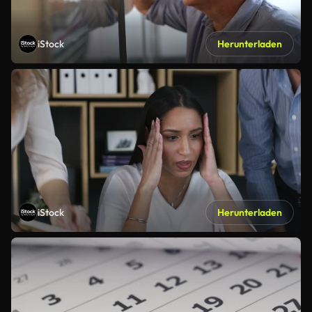
iStock
Herunterladen
iStock
Herunterladen