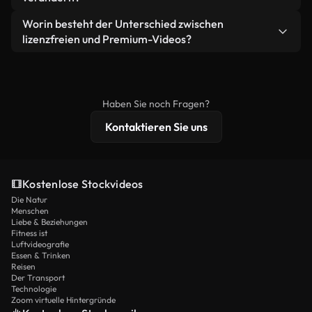
eigenständiges Produkt weiterverkaufen oder
Sie erhalten sauberes, sofort einsatzbereites
weiterverbreiten.
Ja. Sie dürfen unsere Videos gerne kürzen,
Worin besteht der Unterschied zwischen
Videomaterial.
bearbeiten oder neu zusammenstellen. Achten Sie
lizenzfreien und Premium-Videos?
nur darauf, dass das Endprodukt unserer Lizenz
Lizenzfreie Videos beinhalten kommerzielle
entspricht und nicht als ungeschnittenes
Nutzungsrechte, während Premium-Inhalte
Stockmaterial weiterverbreitet wird.
exklusives Filmmaterial, 4K-Auflösung und
Haben Sie noch Fragen?
erweiterten Lizenzschutz bieten.
Kontaktieren Sie uns
Kostenlose Stockvideos
Die Natur
Menschen
Liebe & Beziehungen
Fitness ist
Luftvideografie
Essen & Trinken
Reisen
Der Transport
Technologie
Zoom virtuelle Hintergründe