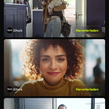
iStock
Herunterladen
iStock
Herunterladen