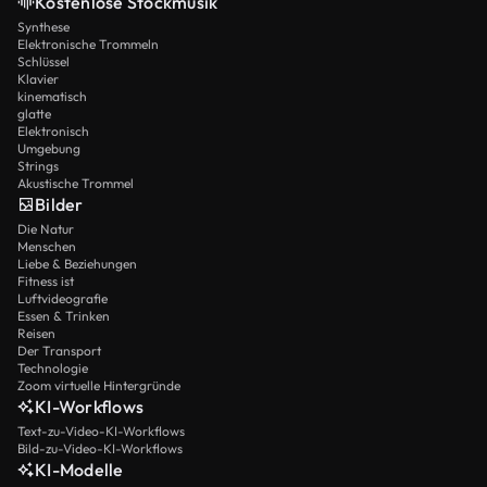
Kostenlose Stockmusik
Synthese
Elektronische Trommeln
Schlüssel
Klavier
kinematisch
glatte
Elektronisch
Umgebung
Strings
Akustische Trommel
Bilder
Die Natur
Menschen
Liebe & Beziehungen
Fitness ist
Luftvideografie
Essen & Trinken
Reisen
Der Transport
Technologie
Zoom virtuelle Hintergründe
KI-Workflows
Text-zu-Video-KI-Workflows
Bild-zu-Video-KI-Workflows
KI-Modelle