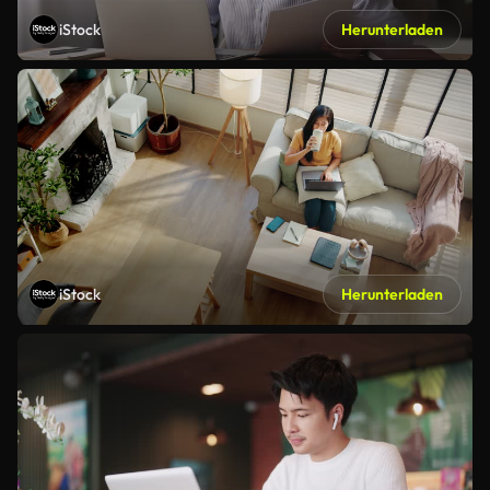
iStock
Herunterladen
iStock
Herunterladen