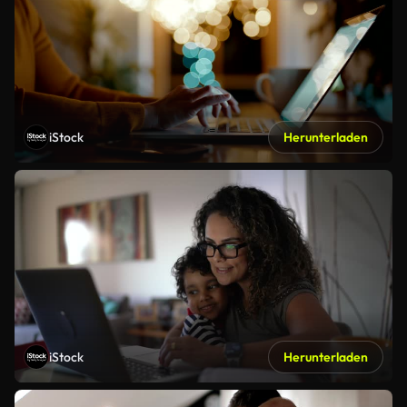
iStock
Herunterladen
iStock
Herunterladen