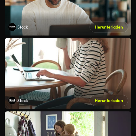
iStock
Herunterladen
iStock
Herunterladen