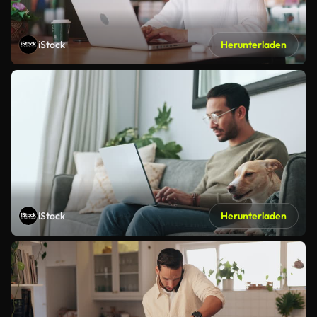
iStock
Herunterladen
iStock
Herunterladen