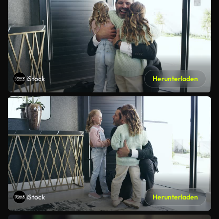
iStock
Herunterladen
iStock
Herunterladen