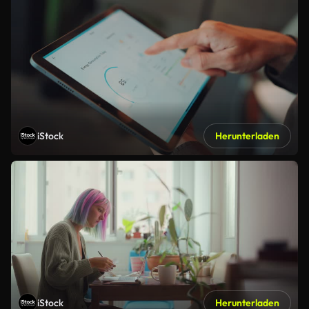
iStock
Herunterladen
iStock
Herunterladen