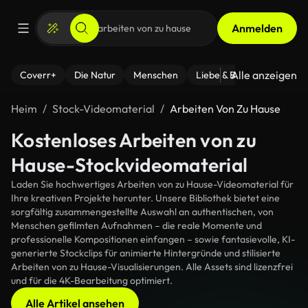
Anmelden
Alle anzeigen
Coverr+
Die Natur
Menschen
Liebe & Beziehungen
F
Heim
Stock-Videomaterial
Arbeiten Von Zu Hause
Kostenloses Arbeiten von zu
Hause-Stockvideomaterial
Laden Sie hochwertiges Arbeiten von zu Hause-Videomaterial für
Ihre kreativen Projekte herunter. Unsere Bibliothek bietet eine
sorgfältig zusammengestellte Auswahl an authentischen, von
Menschen gefilmten Aufnahmen – die reale Momente und
professionelle Kompositionen einfangen – sowie fantasievolle, KI-
generierte Stockclips für animierte Hintergründe und stilisierte
Arbeiten von zu Hause-Visualisierungen. Alle Assets sind lizenzfrei
und für die 4K-Bearbeitung optimiert.
Alle Artikel ansehen