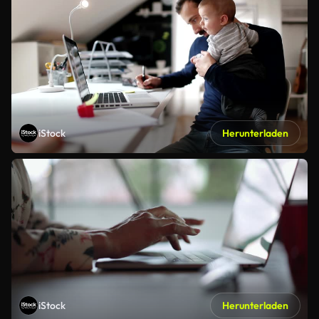
iStock
Herunterladen
iStock
Herunterladen