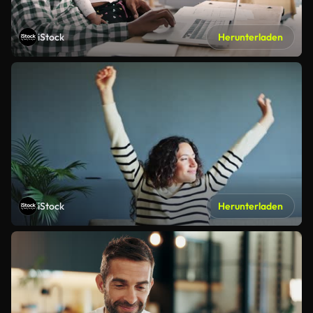
iStock
Herunterladen
iStock
Herunterladen