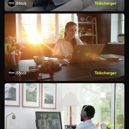
iStock
Télécharger
iStock
Télécharger