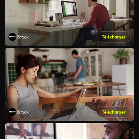
iStock
Télécharger
iStock
Télécharger