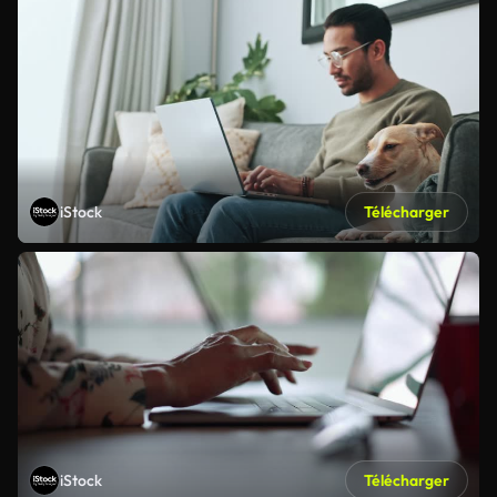
iStock
Télécharger
iStock
Télécharger