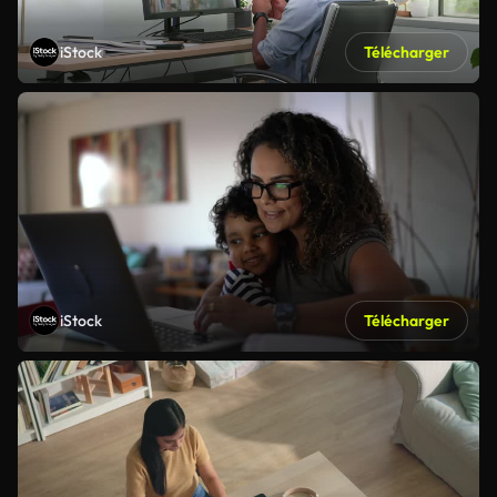
iStock
Télécharger
iStock
Télécharger