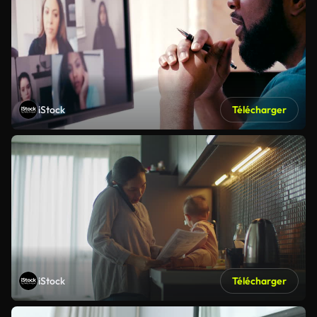
iStock
Télécharger
iStock
Télécharger