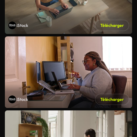
iStock
Télécharger
iStock
Télécharger