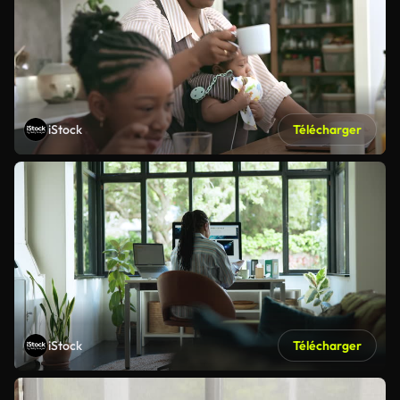
iStock
Télécharger
iStock
Télécharger