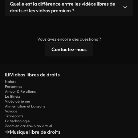
filigrane. Vous obtenez des images nettes et
Oui. Vous pouvez librement découper, recadrer ou
Quelle est la différence entre les vidéos libres de
que produit autonome.
prêtes à l'emploi.
remixer nos vidéos. Assurez-vous simplement que
droits et les vidéos premium ?
le produit final respecte notre licence et ne soit
Les vidéos libres de droits incluent les droits
pas redistribué en tant que contenu libre de droits.
commerciaux, tandis que le contenu premium
comprend des séquences exclusives, une
Vous avez encore des questions ?
résolution 4K et des protections de licence
Contactez-nous
étendues.
Vidéos libres de droits
Nature
Personnes
Amour & Relations
Le fitness
Vidéo aérienne
Alimentation et boissons
Voyage
Transports
La technologie
Zoom en arrière-plan virtuel
Musique libre de droits