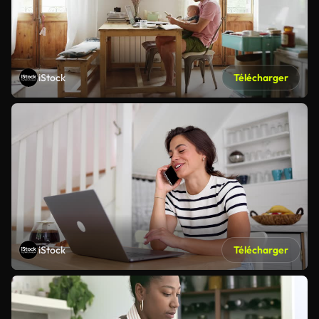
iStock
Télécharger
iStock
Télécharger