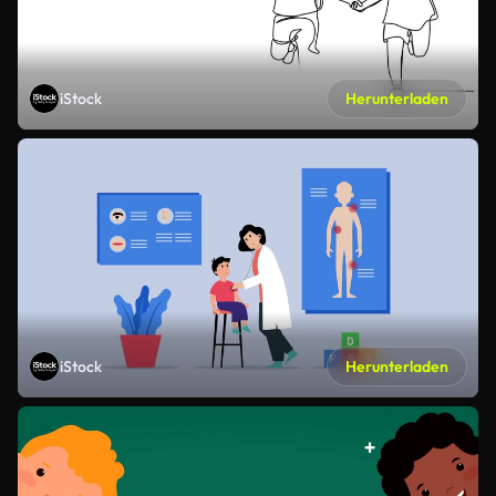
iStock
Herunterladen
iStock
Herunterladen