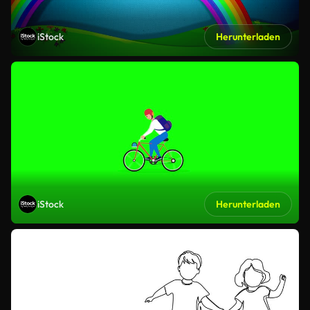
iStock
Herunterladen
iStock
Herunterladen