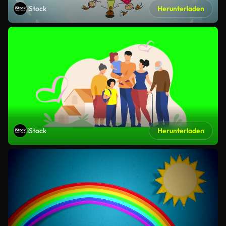
iStock
Herunterladen
iStock
Herunterladen