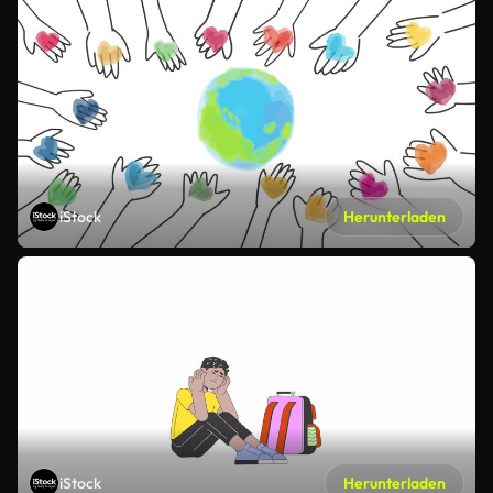
iStock
Herunterladen
iStock
Herunterladen