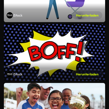
iStock
Herunterladen
iStock
Herunterladen