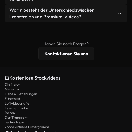
eigenständiges Produkt weiterverkaufen oder
Sie erhalten sauberes, sofort einsatzbereites
weiterverbreiten.
Ja. Sie dürfen unsere Videos gerne kürzen,
Worin besteht der Unterschied zwischen
Videomaterial.
bearbeiten oder neu zusammenstellen. Achten Sie
lizenzfreien und Premium-Videos?
nur darauf, dass das Endprodukt unserer Lizenz
Lizenzfreie Videos beinhalten kommerzielle
entspricht und nicht als ungeschnittenes
Nutzungsrechte, während Premium-Inhalte
Stockmaterial weiterverbreitet wird.
exklusives Filmmaterial, 4K-Auflösung und
Haben Sie noch Fragen?
erweiterten Lizenzschutz bieten.
Kontaktieren Sie uns
Kostenlose Stockvideos
Die Natur
Menschen
Liebe & Beziehungen
Fitness ist
Luftvideografie
Essen & Trinken
Reisen
Der Transport
Technologie
Zoom virtuelle Hintergründe