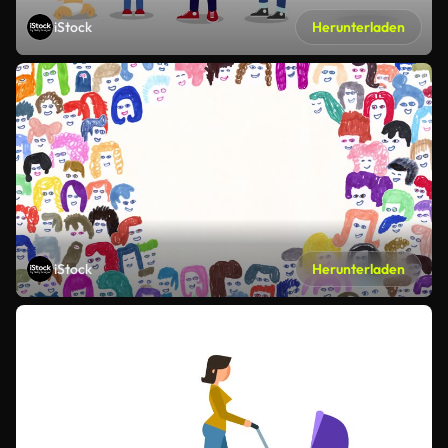
iStock
Herunterladen
iStock
Herunterladen