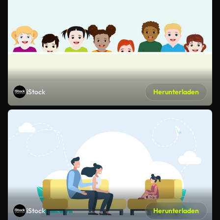
iStock
Herunterladen
iStock
Herunterladen