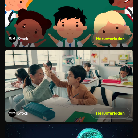
iStock
Herunterladen
iStock
Herunterladen