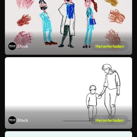
iStock
Herunterladen
iStock
Herunterladen