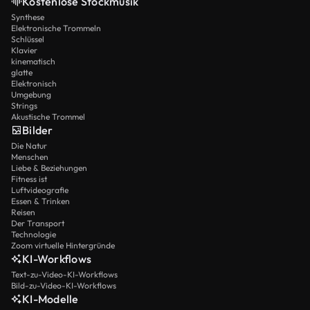
Kostenlose Stockmusik
Synthese
Elektronische Trommeln
Schlüssel
Klavier
kinematisch
glatte
Elektronisch
Umgebung
Strings
Akustische Trommel
Bilder
Die Natur
Menschen
Liebe & Beziehungen
Fitness ist
Luftvideografie
Essen & Trinken
Reisen
Der Transport
Technologie
Zoom virtuelle Hintergründe
KI-Workflows
Text-zu-Video-KI-Workflows
Bild-zu-Video-KI-Workflows
KI-Modelle