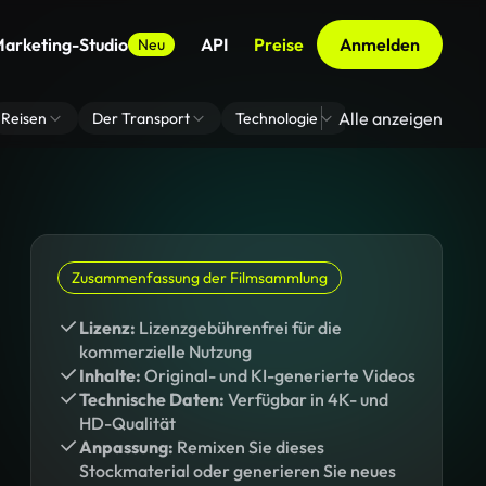
arketing-Studio
API
Preise
Anmelden
Neu
Alle anzeigen
Reisen
Der Transport
Technologie
Zoom Virtuelle H
Zusammenfassung der Filmsammlung
Lizenz:
Lizenzgebührenfrei für die
kommerzielle Nutzung
Inhalte:
Original- und KI-generierte Videos
Technische Daten:
Verfügbar in 4K- und
HD-Qualität
Anpassung:
Remixen Sie dieses
Stockmaterial oder generieren Sie neues