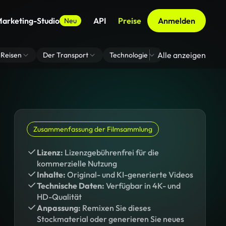
arketing-Studio
API
Preise
Anmelden
Neu
Alle anzeigen
Reisen
Der Transport
Technologie
Zoom Virtuelle H
Zusammenfassung der Filmsammlung
Lizenz:
Lizenzgebührenfrei für die
kommerzielle Nutzung
Inhalte:
Original- und KI-generierte Videos
Technische Daten:
Verfügbar in 4K- und
HD-Qualität
Anpassung:
Remixen Sie dieses
Stockmaterial oder generieren Sie neues