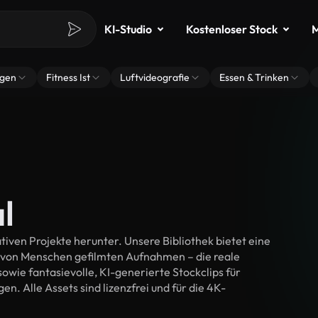
KI-Studio
Kostenloser Stock
M
ngen
Fitness Ist
Luftvideografie
Essen & Trinken
l
tiven Projekte herunter. Unsere Bibliothek bietet eine
 von Menschen gefilmten Aufnahmen – die reale
wie fantasievolle, KI-generierte Stockclips für
en. Alle Assets sind lizenzfrei und für die 4K-