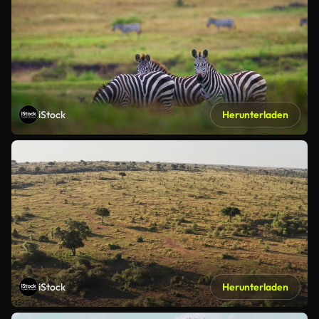
iStock
Herunterladen
iStock
Herunterladen