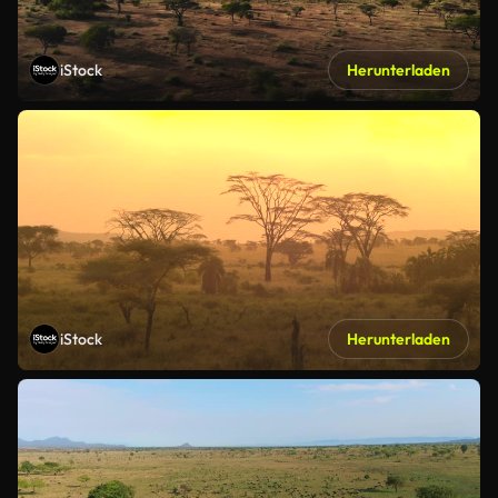
iStock
Herunterladen
iStock
Herunterladen