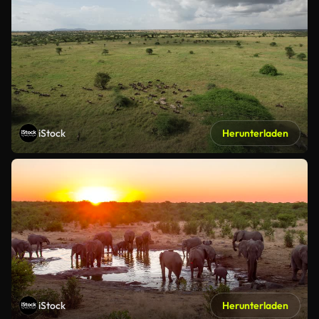
iStock
Herunterladen
iStock
Herunterladen