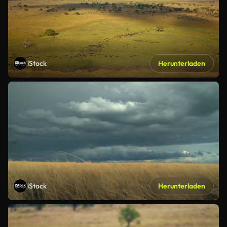
iStock
Herunterladen
iStock
Herunterladen