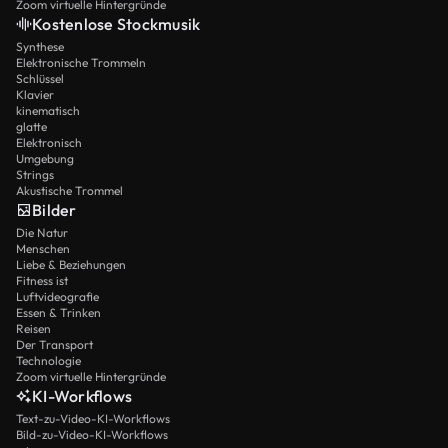
Zoom virtuelle Hintergründe
Kostenlose Stockmusik
Synthese
Elektronische Trommeln
Schlüssel
Klavier
kinematisch
glatte
Elektronisch
Umgebung
Strings
Akustische Trommel
Bilder
Die Natur
Menschen
Liebe & Beziehungen
Fitness ist
Luftvideografie
Essen & Trinken
Reisen
Der Transport
Technologie
Zoom virtuelle Hintergründe
KI-Workflows
Text-zu-Video-KI-Workflows
Bild-zu-Video-KI-Workflows