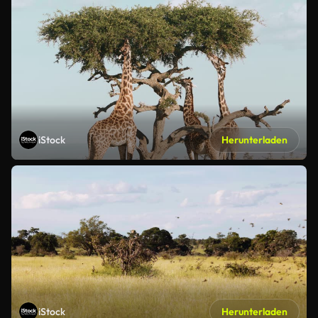
iStock
Herunterladen
iStock
Herunterladen