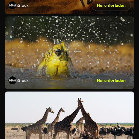
iStock
Herunterladen
iStock
Herunterladen