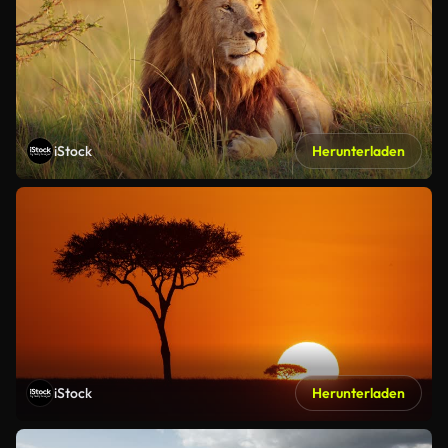
iStock
Herunterladen
iStock
Herunterladen