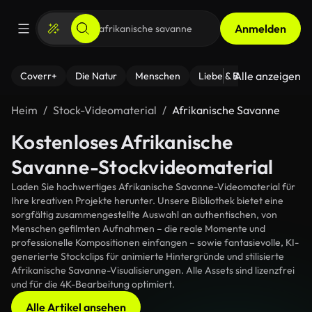
Anmelden
Alle anzeigen
Coverr+
Die Natur
Menschen
Liebe & Beziehungen
F
Heim
Stock-Videomaterial
Afrikanische Savanne
Kostenloses Afrikanische
Savanne-Stockvideomaterial
Laden Sie hochwertiges Afrikanische Savanne-Videomaterial für
Ihre kreativen Projekte herunter. Unsere Bibliothek bietet eine
sorgfältig zusammengestellte Auswahl an authentischen, von
Menschen gefilmten Aufnahmen – die reale Momente und
professionelle Kompositionen einfangen – sowie fantasievolle, KI-
generierte Stockclips für animierte Hintergründe und stilisierte
Afrikanische Savanne-Visualisierungen. Alle Assets sind lizenzfrei
und für die 4K-Bearbeitung optimiert.
Alle Artikel ansehen