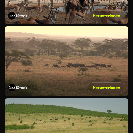
iStock
Herunterladen
iStock
Herunterladen