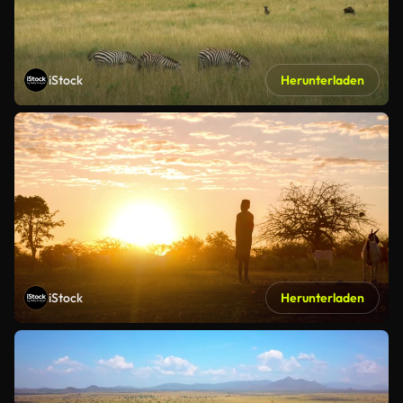
iStock
Herunterladen
iStock
Herunterladen