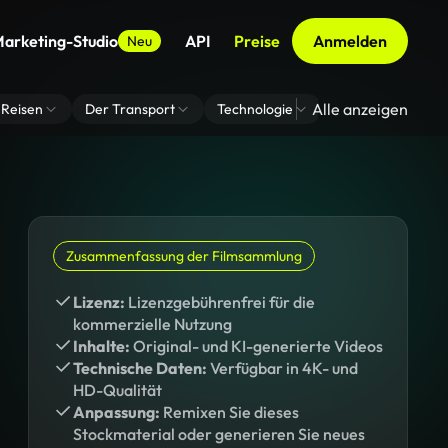
arketing-Studio
API
Preise
Anmelden
Neu
Alle anzeigen
Reisen
Der Transport
Technologie
Zoom Virtuelle H
Zusammenfassung der Filmsammlung
Lizenz:
Lizenzgebührenfrei für die
kommerzielle Nutzung
Inhalte:
Original- und KI-generierte Videos
Technische Daten:
Verfügbar in 4K- und
HD-Qualität
Anpassung:
Remixen Sie dieses
Stockmaterial oder generieren Sie neues