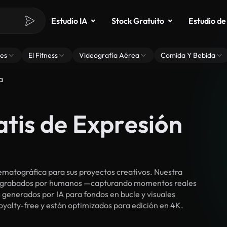
Estudio IA
Stock Gratuito
Estudio de
es
El Fitness
Videografía Aérea
Comida Y Bebida
a
atis de Expresión
ematográfica para sus proyectos creativos. Nuestra
cos grabados por humanos —capturando momentos reales
 generados por IA para fondos en bucle y visuales
royalty-free y están optimizados para edición en 4K.