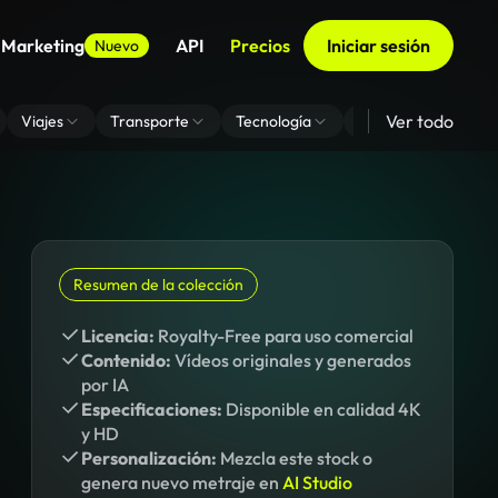
 Marketing
API
Precios
Iniciar sesión
Nuevo
Ver todo
Viajes
Transporte
Tecnología
Zoom De Fondo Virt
Resumen de la colección
Licencia:
Royalty-Free para uso comercial
Contenido:
Vídeos originales y generados
por IA
Especificaciones:
Disponible en calidad 4K
y HD
Personalización:
Mezcla este stock o
genera nuevo metraje en
AI Studio