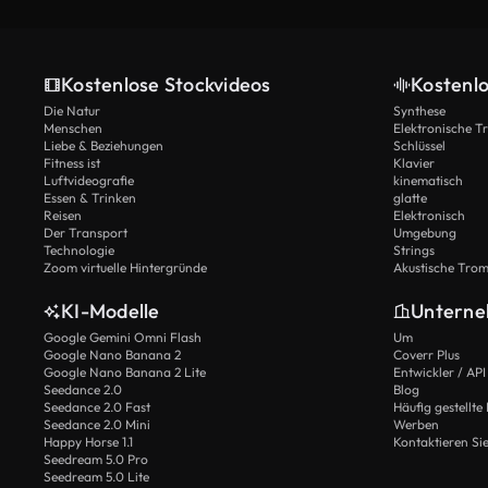
Kostenlose Stockvideos
Kostenl
Die Natur
Synthese
Menschen
Elektronische 
Liebe & Beziehungen
Schlüssel
Fitness ist
Klavier
Luftvideografie
kinematisch
Essen & Trinken
glatte
Reisen
Elektronisch
Der Transport
Umgebung
Technologie
Strings
Zoom virtuelle Hintergründe
Akustische Tro
KI-Modelle
Untern
Google Gemini Omni Flash
Um
Google Nano Banana 2
Coverr Plus
Google Nano Banana 2 Lite
Entwickler / API
Seedance 2.0
Blog
Seedance 2.0 Fast
Häufig gestellte
Seedance 2.0 Mini
Werben
Happy Horse 1.1
Kontaktieren Si
Seedream 5.0 Pro
Seedream 5.0 Lite