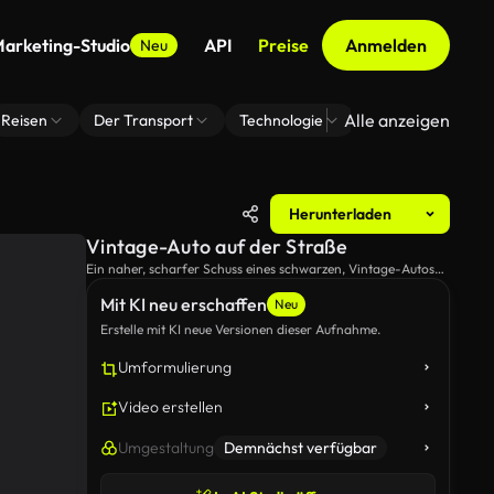
arketing-Studio
API
Preise
Anmelden
Neu
Alle anzeigen
Reisen
Der Transport
Technologie
Zoom Virtuelle H
Herunterladen
Vintage-Auto auf der Straße
Ein naher, scharfer Schuss eines schwarzen, Vintage-Autos
auf der Straße.
Mit KI neu erschaffen
Neu
Erstelle mit KI neue Versionen dieser Aufnahme.
Umformulierung
Video erstellen
Umgestaltung
Demnächst verfügbar