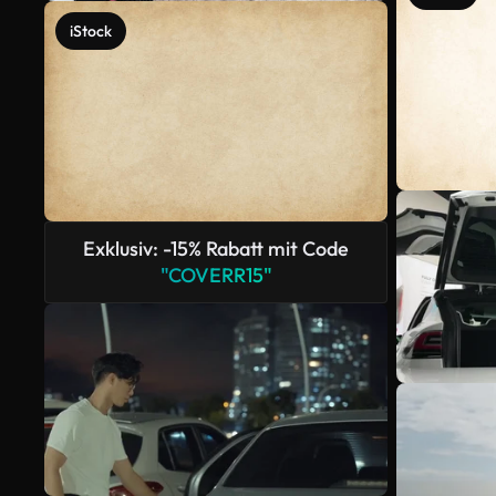
iStock
Exklusiv: -15% Rabatt mit Code
"COVERR15"