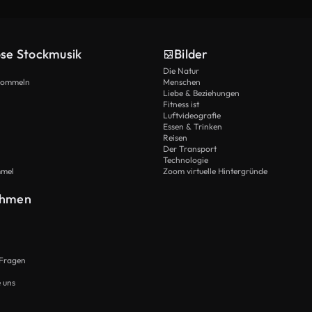
ose Stockmusik
Bilder
Die Natur
Trommeln
Menschen
Liebe & Beziehungen
Fitness ist
Luftvideografie
Essen & Trinken
Reisen
Der Transport
Technologie
mmel
Zoom virtuelle Hintergründe
ehmen
 Fragen
e uns