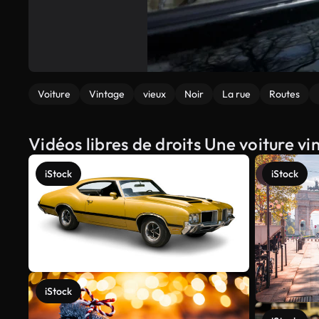
Voiture
Vintage
vieux
Noir
La rue
Routes
Vidéos libres de droits Une voiture vi
iStock
iStock
iStock