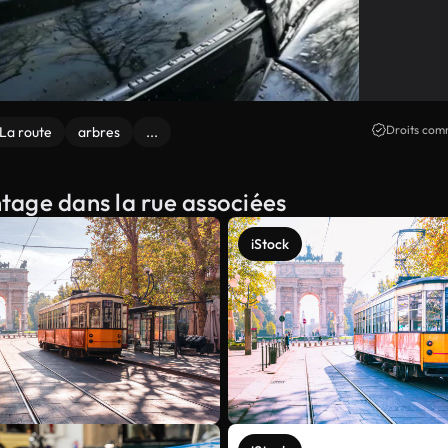
Droits comm
La route
arbres
...
ntage dans la rue associées
iStock