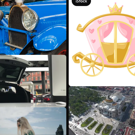
iStock