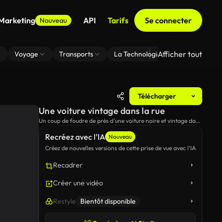
 Marketing
API
Tarifs
Se connecter
Nouveau
Afficher tout
Voyage
Transports
La Technologie
Zoom En Arri
Télécharger
Une voiture vintage dans la rue
Un coup de foudre de près d'une voiture noire et vintage dans
la rue.
Recréez avec l’IA
Nouveau
Créez de nouvelles versions de cette prise de vue avec l’IA
Recadrer
Créer une vidéo
Restyle
Bientôt disponible