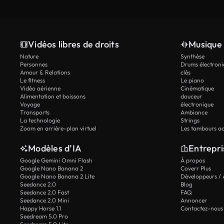
Vidéos libres de droits
Musique 
Nature
Synthèse
Personnes
Drums électroni
Amour & Relations
clés
Le fitness
Le piano
Vidéo aérienne
Cinématique
Alimentation et boissons
douceur
Voyage
électronique
Transports
Ambiance
La technologie
Strings
Zoom en arrière-plan virtuel
Les tambours ac
Modèles d’IA
Entrepri
Google Gemini Omni Flash
À propos
Google Nano Banana 2
Coverr Plus
Google Nano Banana 2 Lite
Développeurs / 
Seedance 2.0
Blog
Seedance 2.0 Fast
FAQ
Seedance 2.0 Mini
Annoncer
Happy Horse 1.1
Contactez-nous
Seedream 5.0 Pro