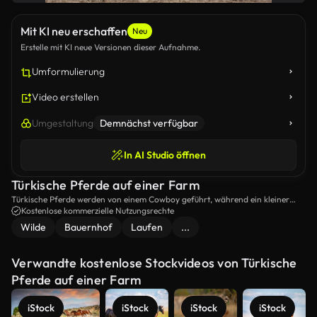
Mit KI neu erschaffen
Neu
Erstelle mit KI neue Versionen dieser Aufnahme.
Umformulierung
Video erstellen
Umgestaltung
Demnächst verfügbar
In AI Studio öffnen
Türkische Pferde auf einer Farm
Türkische Pferde werden von einem Cowboy geführt, während ein kleiner
Hund in der Nähe läuft.
Kostenlose kommerzielle Nutzungsrechte
Wilde
Bauernhof
Laufen
...
Verwandte kostenlose Stockvideos von Türkische
Pferde auf einer Farm
iStock
iStock
iStock
iStock