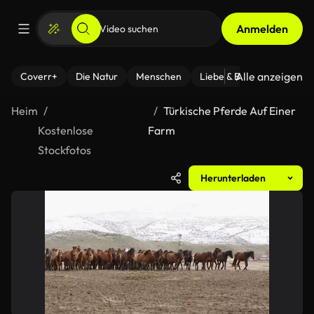
Anmelden
Alle anzeigen
Coverr+
Die Natur
Menschen
Liebe & Beziehungen
F
Heim
Türkische Pferde Auf Einer
Kostenlose
Farm
Stockfotos
Herunterladen