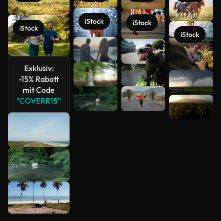
iStock
iStock
iStock
iStock
Mehr
anzeigen
Exklusiv:
-15% Rabatt
mit Code
"COVERR15"