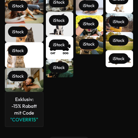
iStock
iStock
iStock
iStock
iStock
iStock
iStock
iStock
iStock
iStock
iStock
iStock
iStock
Mehr
iStock
anzeigen
Exklusiv:
-15% Rabatt
mit Code
"COVERR15"