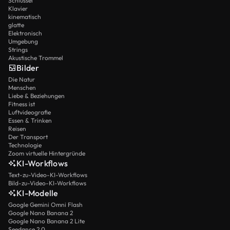
Schlüssel
Klavier
kinematisch
glatte
Elektronisch
Umgebung
Strings
Akustische Trommel
Bilder
Die Natur
Menschen
Liebe & Beziehungen
Fitness ist
Luftvideografie
Essen & Trinken
Reisen
Der Transport
Technologie
Zoom virtuelle Hintergründe
KI-Workflows
Text-zu-Video-KI-Workflows
Bild-zu-Video-KI-Workflows
KI-Modelle
Google Gemini Omni Flash
Google Nano Banana 2
Google Nano Banana 2 Lite
Seedance 2.0