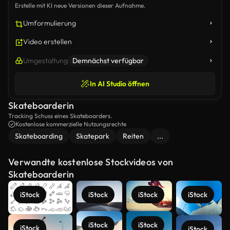
Erstelle mit KI neue Versionen dieser Aufnahme.
Umformulierung
Video erstellen
Umgestaltung
Demnächst verfügbar
In AI Studio öffnen
Skateboarderin
Tracking Schuss eines Skateboarders.
Kostenlose kommerzielle Nutzungsrechte
Skateboarding
Skatepark
Reiten
...
Verwandte kostenlose Stockvideos von
Skateboarderin
iStock
iStock
iStock
iStock
iStock
iStock
iStock
iStock