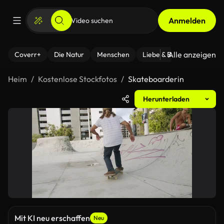
Anmelden
Alle anzeigen
Coverr+
Die Natur
Menschen
Liebe & Beziehungen
F
Heim
Kostenlose Stockfotos
Skateboarderin
Herunterladen
Mit KI neu erschaffen
Neu