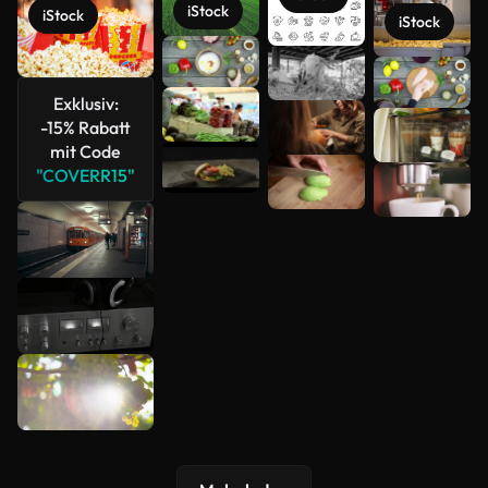
iStock
iStock
iStock
Mehr
anzeigen
Exklusiv:
-15% Rabatt
mit Code
"COVERR15"