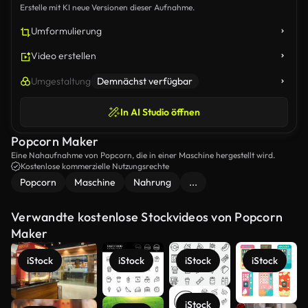
Erstelle mit KI neue Versionen dieser Aufnahme.
Umformulierung
Video erstellen
Umgestaltung
Demnächst verfügbar
In AI Studio öffnen
Popcorn Maker
Eine Nahaufnahme von Popcorn, die in einer Maschine hergestellt wird.
Kostenlose kommerzielle Nutzungsrechte
Popcorn
Maschine
Nahrung
...
Verwandte kostenlose Stockvideos von Popcorn
Maker
iStock
iStock
iStock
iStock
iStock