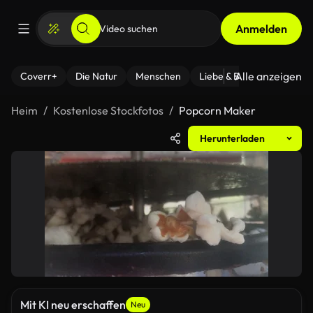
Anmelden
Alle anzeigen
Coverr+
Die Natur
Menschen
Liebe & Beziehungen
F
Heim
Kostenlose Stockfotos
Popcorn Maker
Herunterladen
Mit KI neu erschaffen
Neu