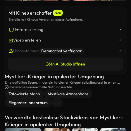
Mit KI neu erschaffen
Neu
Erstelle mit KI neue Versionen dieser Aufnahme.
Umformulierung
Video erstellen
Umgestaltung
Demnächst verfügbar
In AI Studio öffnen
Mystiker-Krieger in opulenter Umgebung
Eine auffällige Szene, in der ein tatuierter Krieger selbstbewusst in einem
eleganten Raum steht, der mit ätherischem Rauch gefüllt ist und eine Aura
Kostenlose kommerzielle Nutzungsrechte
von Macht und Geheimnis ausstrahlt.
Tätowierte Mann
Mystikale Atmosphäre
Eleganter Innenraum
...
Verwandte kostenlose Stockvideos von Mystiker-
Krieger in opulenter Umgebung