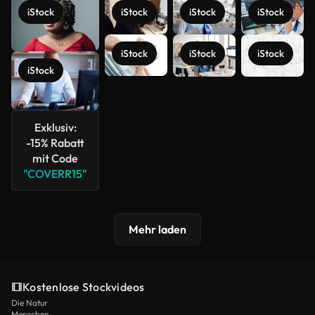
iStock
iStock
iStock
iStock
iStock
iStock
iStock
iStock
Mehr
anzeigen
Exklusiv:
-15% Rabatt
mit Code
"COVERR15"
Mehr laden
Kostenlose Stockvideos
Die Natur
Menschen