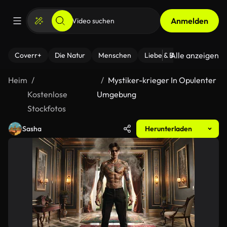
Anmelden
Alle anzeigen
Coverr+
Die Natur
Menschen
Liebe & Beziehungen
F
Heim
Mystiker-krieger In Opulenter
Kostenlose
Umgebung
Stockfotos
Sasha
Herunterladen