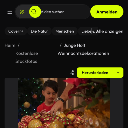
Anmelden
Alle anzeigen
Coverr+
Die Natur
Menschen
Liebe & Beziehungen
F
Heim
Junge Holt
Kostenlose
Weihnachtsdekorationen
Stockfotos
Herunterladen