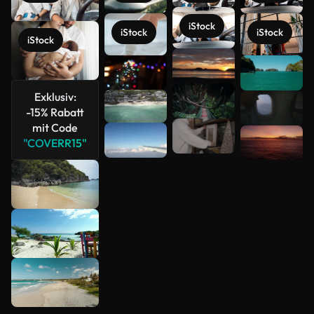
iStock
iStock
iStock
iStock
Mehr
anzeigen
Exklusiv:
-15% Rabatt
mit Code
"COVERR15"