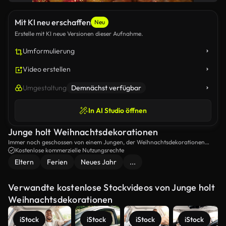
Mit KI neu erschaffen
Neu
Erstelle mit KI neue Versionen dieser Aufnahme.
Umformulierung
Video erstellen
Umgestaltung
Demnächst verfügbar
In AI Studio öffnen
Junge holt Weihnachtsdekorationen
Immer noch geschossen von einem Jungen, der Weihnachtsdekorationen
holt.
Kostenlose kommerzielle Nutzungsrechte
Eltern
Ferien
Neues Jahr
...
Verwandte kostenlose Stockvideos von Junge holt
Weihnachtsdekorationen
iStock
iStock
iStock
iStock