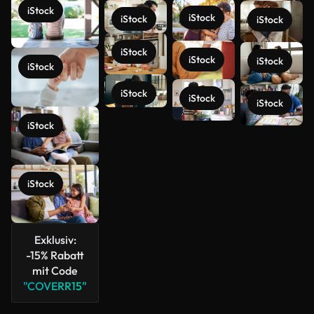
iStock
iStock
iStock
iStock
iStock
iStock
iStock
iStock
iStock
iStock
iStock
iStock
Mehr
anzeigen
iStock
Exklusiv:
-15% Rabatt
mit Code
"COVERR15"