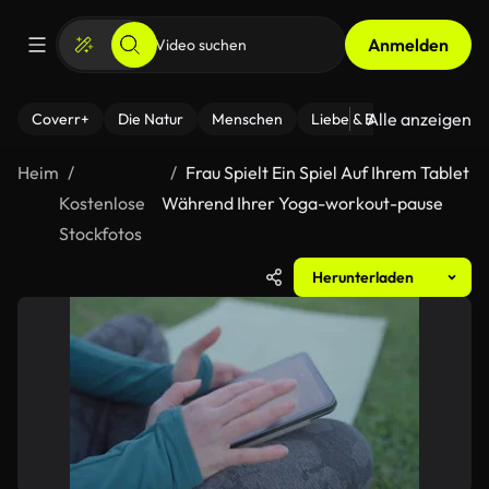
Anmelden
Alle anzeigen
Coverr+
Die Natur
Menschen
Liebe & Beziehungen
F
Heim
Frau Spielt Ein Spiel Auf Ihrem Tablet
Kostenlose
Während Ihrer Yoga-workout-pause
Stockfotos
Herunterladen