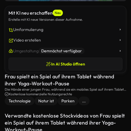
Mit KI neu erschaffen
Neu
Erstelle mit KI neue Versionen dieser Aufnahme.
Umformulierung
Video erstellen
Umgestaltung
Demnächst verfügbar
In AI Studio öffnen
Frau spielt ein Spiel auf ihrem Tablet während
ihrer Yoga-Workout-Pause
Die Hände einer jungen Frau, während sie ein mobiles Spiel auf ihrem Tablet
spielt. sie nimmt während ihrer Fitness-Routine eine kurze Pause und sitzt auf
Kostenlose kommerzielle Nutzungsrechte
einer Yoga-Matte im Park.
Technologie
Natur ist
Parken
...
Verwandte kostenlose Stockvideos von Frau spielt
ein Spiel auf ihrem Tablet während ihrer Yoga-
Workout-Pause