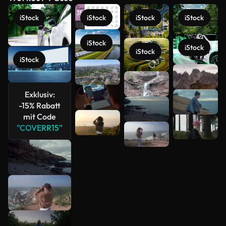
iStock
iStock
iStock
iStock
iStock
iStock
iStock
iStock
Mehr
anzeigen
Exklusiv:
-15% Rabatt
mit Code
"COVERR15"