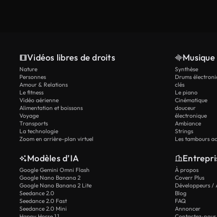
Vidéos libres de droits
Musique 
Nature
Synthèse
Personnes
Drums électroni
Amour & Relations
clés
Le fitness
Le piano
Vidéo aérienne
Cinématique
Alimentation et boissons
douceur
Voyage
électronique
Transports
Ambiance
La technologie
Strings
Zoom en arrière-plan virtuel
Les tambours ac
Modèles d’IA
Entrepri
Google Gemini Omni Flash
À propos
Google Nano Banana 2
Coverr Plus
Google Nano Banana 2 Lite
Développeurs / 
Seedance 2.0
Blog
Seedance 2.0 Fast
FAQ
Seedance 2.0 Mini
Annoncer
Happy Horse 1.1
Contactez-nous