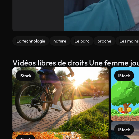
La technologie
nature
Le parc
proche
Les mains
Vidéos libres de droits Une femme jou
iStock
iStock
iStock