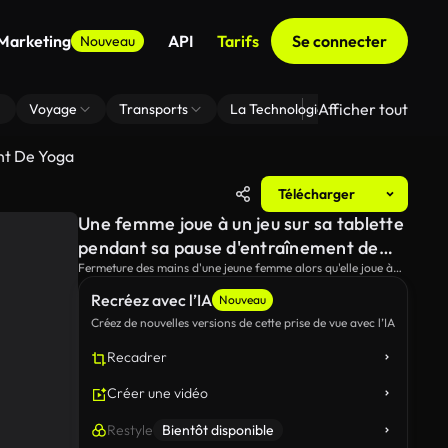
 Marketing
API
Tarifs
Se connecter
Nouveau
Afficher tout
Voyage
Transports
La Technologie
Zoom En Arri
nt De Yoga
Télécharger
Une femme joue à un jeu sur sa tablette
pendant sa pause d'entraînement de
yoga
Fermeture des mains d'une jeune femme alors qu'elle joue à
un jeu mobile sur sa tablette.Elle prend une brève pause
Recréez avec l’IA
pendant sa routine de remise en forme, assise sur un tapis de
Nouveau
yoga dans le parc.
Créez de nouvelles versions de cette prise de vue avec l’IA
Recadrer
Créer une vidéo
Restyle
Bientôt disponible