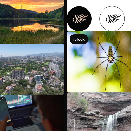
iStock