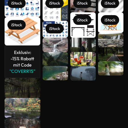
iStock
iStock
iStock
iStock
iStock
iStock
iStock
iStock
Mehr
anzeigen
Exklusiv:
-15% Rabatt
mit Code
"COVERR15"