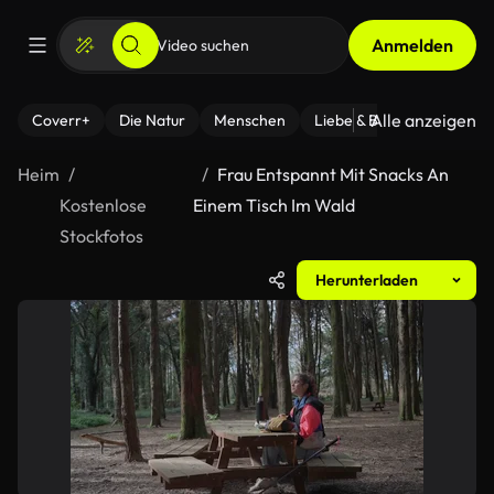
Anmelden
Alle anzeigen
Coverr+
Die Natur
Menschen
Liebe & Beziehungen
F
Heim
Frau Entspannt Mit Snacks An
Kostenlose
Einem Tisch Im Wald
Stockfotos
Herunterladen