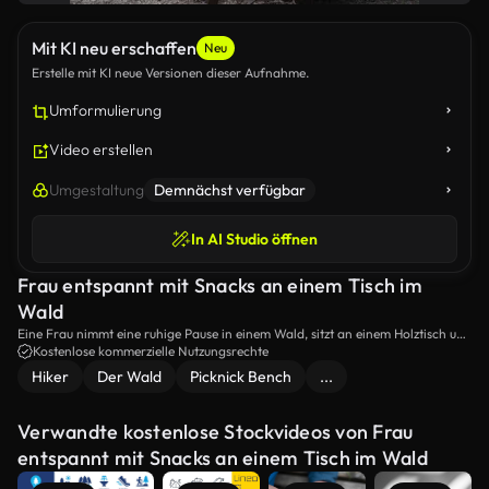
Mit KI neu erschaffen
Neu
Erstelle mit KI neue Versionen dieser Aufnahme.
Umformulierung
Video erstellen
Umgestaltung
Demnächst verfügbar
In AI Studio öffnen
Frau entspannt mit Snacks an einem Tisch im
Wald
Eine Frau nimmt eine ruhige Pause in einem Wald, sitzt an einem Holztisch und
genießt eine Tasche Snacks. Umgeben von Bäumen und natürlicher
Kostenlose kommerzielle Nutzungsrechte
Schönheit, genießt sie den friedlichen Moment.
Hiker
Der Wald
Picknick Bench
...
Verwandte kostenlose Stockvideos von Frau
entspannt mit Snacks an einem Tisch im Wald