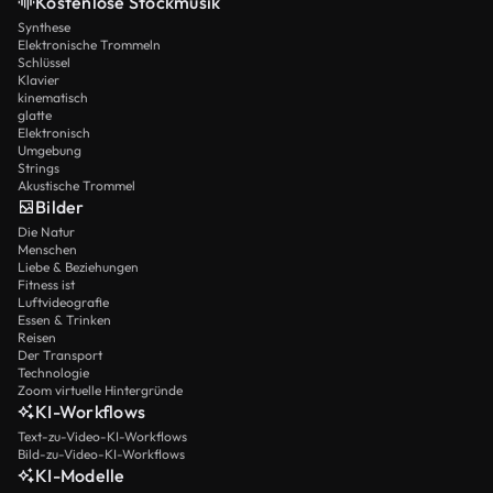
Kostenlose Stockmusik
Synthese
Elektronische Trommeln
Schlüssel
Klavier
kinematisch
glatte
Elektronisch
Umgebung
Strings
Akustische Trommel
Bilder
Die Natur
Menschen
Liebe & Beziehungen
Fitness ist
Luftvideografie
Essen & Trinken
Reisen
Der Transport
Technologie
Zoom virtuelle Hintergründe
KI-Workflows
Text-zu-Video-KI-Workflows
Bild-zu-Video-KI-Workflows
KI-Modelle