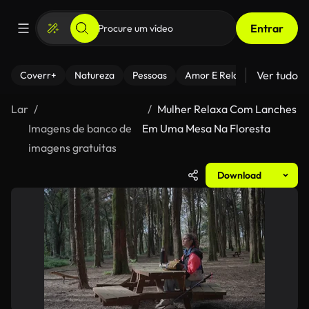
Entrar
Ver tudo
Coverr+
Natureza
Pessoas
Amor E Relacionamentos
Lar
Mulher Relaxa Com Lanches
Imagens de banco de
Em Uma Mesa Na Floresta
imagens gratuitas
Download