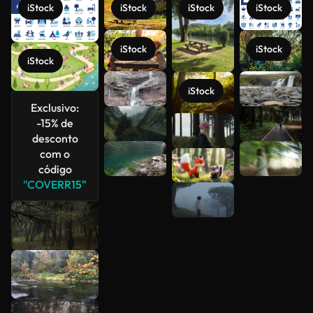
iStock
iStock
iStock
iStock
iStock
iStock
iStock
iStock
Veja mais
Exclusivo:
-15% de
desconto
com o
código
"COVERR15"