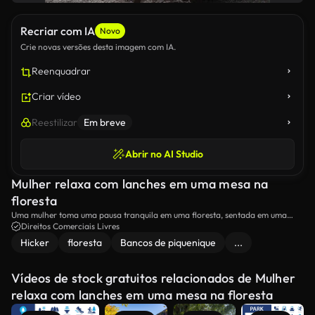
Recriar com IA
Novo
Crie novas versões desta imagem com IA.
Reenquadrar
Criar vídeo
Reestilizar
Em breve
Abrir no AI Studio
Mulher relaxa com lanches em uma mesa na
floresta
Uma mulher toma uma pausa tranquila em uma floresta, sentada em uma
mesa de madeira e desfrutando de um saco de lanches. Cercado por árvores
Direitos Comerciais Livres
e beleza natural, ela desfruta do momento tranquilo. ideal para temas de
Hicker
floresta
Bancos de piquenique
...
relaxamento, natureza e atividades ao ar livre.
Vídeos de stock gratuitos relacionados de Mulher
relaxa com lanches em uma mesa na floresta