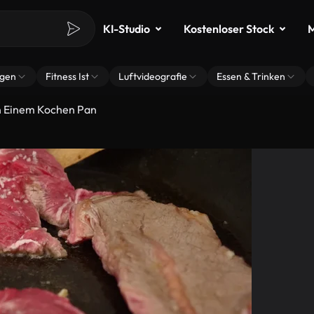
KI-Studio
Kostenloser Stock
M
ngen
Fitness Ist
Luftvideografie
Essen & Trinken
In Einem Kochen Pan