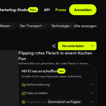
arketing-Studio
API
Preise
Anmelden
Neu
Alle anzeigen
Reisen
Der Transport
Technologie
Zoom Virtuelle H
Herunterladen
Flipping rotes Fleisch in einem Kochen
Pan
Näheres Bild von jemandem, der rotes Fleisch in einem
Kochbecken dreht.
Mit KI neu erschaffen
Neu
Erstelle mit KI neue Versionen dieser Aufnahme.
Umformulierung
Video erstellen
Umgestaltung
Demnächst verfügbar