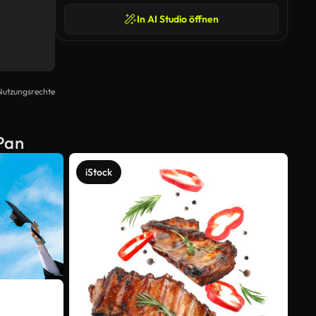
In AI Studio öffnen
Nutzungsrechte
Pan
iStock