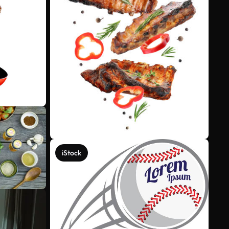
iStock