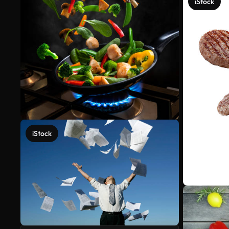
iStock
iStock