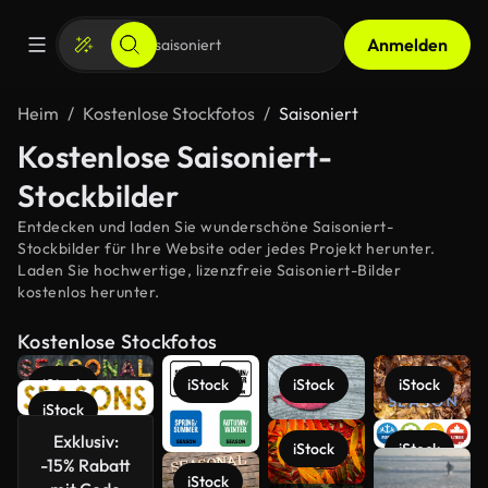
Anmelden
Heim
Kostenlose Stockfotos
Saisoniert
Kostenlose Saisoniert-
Stockbilder
Entdecken und laden Sie wunderschöne Saisoniert-
Stockbilder für Ihre Website oder jedes Projekt herunter.
Laden Sie hochwertige, lizenzfreie Saisoniert-Bilder
kostenlos herunter.
Kostenlose Stockfotos
iStock
iStock
iStock
iStock
iStock
Exklusiv:
Mehr
iStock
iStock
-15% Rabatt
anzeigen
iStock