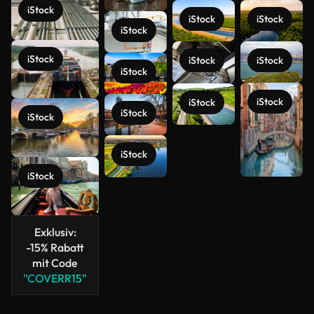
iStock
iStock
iStock
iStock
iStock
iStock
iStock
iStock
iStock
iStock
iStock
iStock
iStock
iStock
Mehr
anzeigen
Exklusiv:
-15% Rabatt
mit Code
"COVERR15"