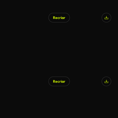
Recriar
Recriar