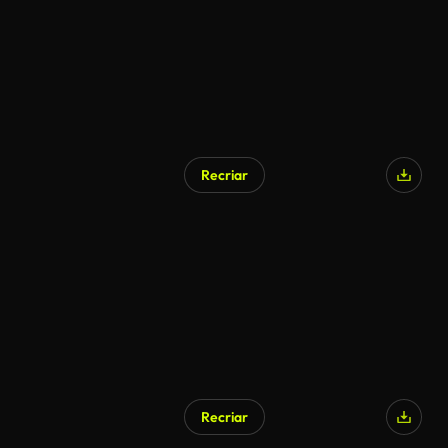
Recriar
Gerado por IA
Recriar