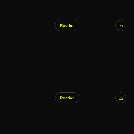
Recriar
Recriar