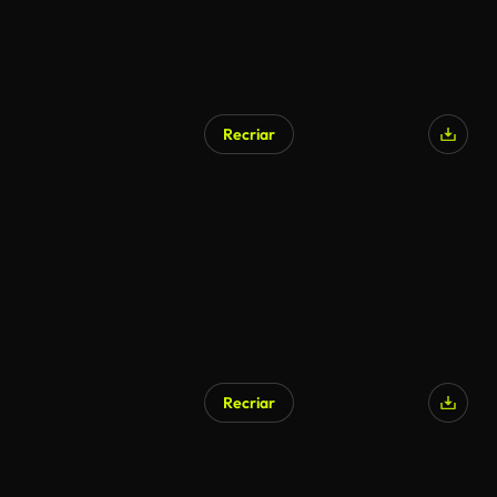
Recriar
Recriar