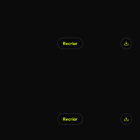
Recriar
Gerado por IA
Recriar