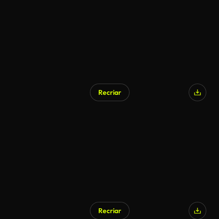
Recriar
Gerado por IA
Recriar