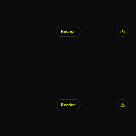
Recriar
Gerado por IA
Recriar