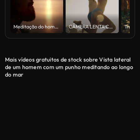
Meditação do homem. Litoral rochoso ao pôr do sol
CÂMERA LENTA Casal despreocupado pulando na água do mar do barco durante o pôr do sol
Mais vídeos gratuitos de stock sobre Vista lateral
de um homem com um punho meditando ao longo
do mar