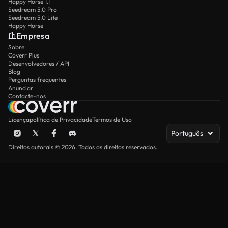
Happy Horse 1.1
Seedream 5.0 Pro
Seedream 5.0 Lite
Happy Horse
Empresa
Sobre
Coverr Plus
Desenvolvedores / API
Blog
Perguntas frequentes
Anunciar
Contacte-nos
Licença
política de Privacidade
Termos de Uso
Português
Direitos autorais © 2026. Todos os direitos reservados.