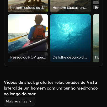
homem coloca os dedos para baixo lago caiaque contra o pano de fundo do pôr do sol dourado, unidade harmonia natureza
Homem caucasiano 4K praticando meditação com o oceano na colina costeira ao pôr do sol de verão.
Pessoa do POV que rema em um caiaque em tandem do mar em um dia ensolarado
Detalhe debaixo d'água de um mergulhador nadando no oceano
Vídeos de stock gratuitos relacionados de Vista
lateral de um homem com um punho meditando
ao longo do mar
Mais recentes