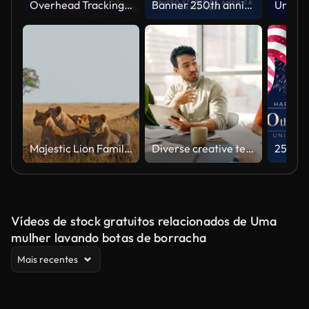
Overhead Tracking Drone Shot of a Police Car Driving on a City Street with Lights On at Night
Banner 250th anniversary of the USA. 250 years of independence. 4th of july 2026 usa independence day, video greeting card. US flag fireworks on blue sky background. Fourth of july. 4k seamless loop
Majestic Lion Family Relaxing in Natural Habitat Under Soft Light
Diverse creative team collaborating on a marketing strategy in an office meeting
Vídeos de stock gratuitos relacionados de Uma
mulher lavando botas de borracha
Mais recentes