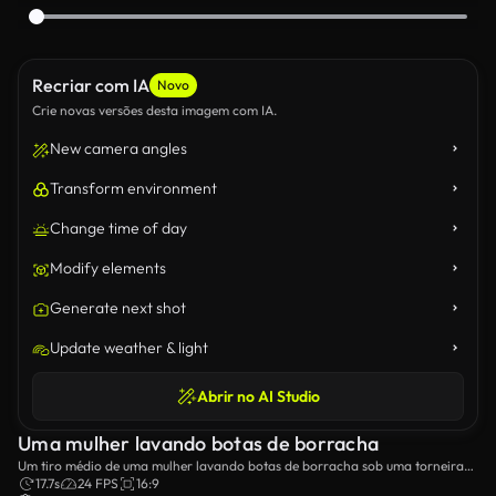
Recriar com IA
Novo
Crie novas versões desta imagem com IA.
New camera angles
Transform environment
Change time of day
Modify elements
Generate next shot
Update weather & light
Abrir no AI Studio
Uma mulher lavando botas de borracha
Um tiro médio de uma mulher lavando botas de borracha sob uma torneira
em sua coroa.
17.7s
24 FPS
16:9