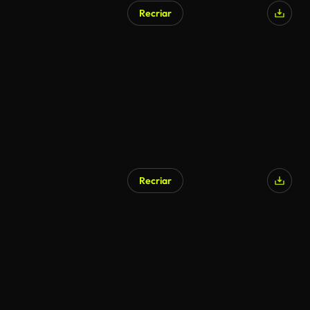
Recriar
Recriar