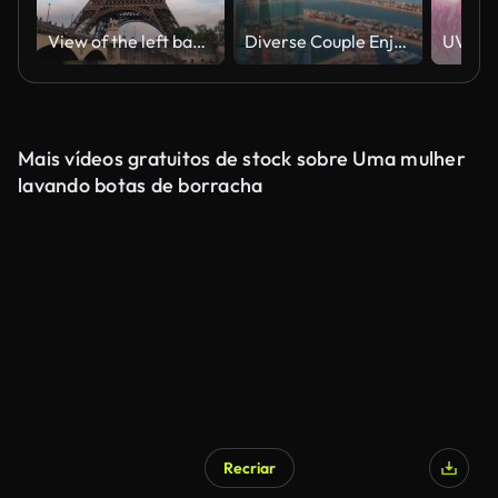
View of the left bank of the Seine River, the Eiffel Tower, boats sailing on the river, the Quai Jacques-Chirac embankment and Pont d'Iena, Jena Bridge spanning the River Seine of Paris, France.
Diverse Couple Enjoying Sunset Views from High Rise Sky Deck Overlooking Palm Jumeirah
Mais vídeos gratuitos de stock sobre Uma mulher
lavando botas de borracha
Recriar