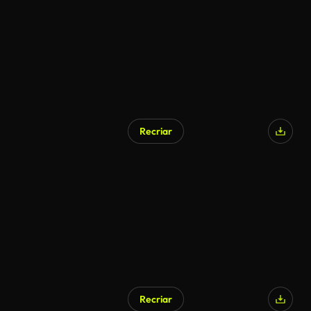
Recriar
Recriar