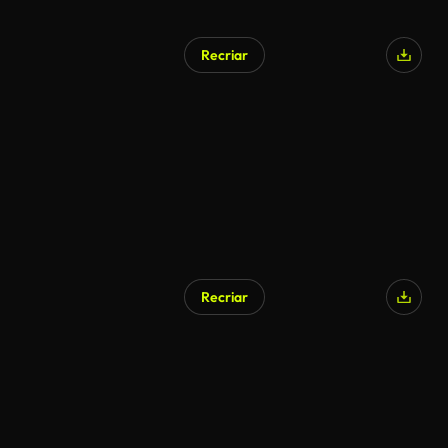
Recriar
Recriar