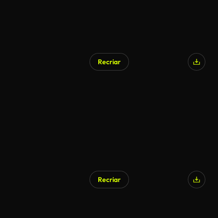
Recriar
Recriar