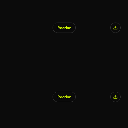
Recriar
Recriar