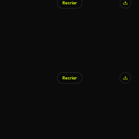
Recriar
Recriar