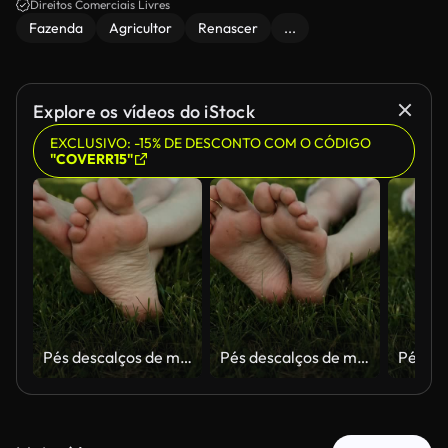
Direitos Comerciais Livres
Fazenda
Agricultor
Renascer
...
Explore os vídeos do iStock
EXCLUSIVO: -15% DE DESCONTO COM O CÓDIGO
"COVERR15"
Pés descalços de mulher adulta descansando sobre um gramado verde e exuberante e vibrante. A suave luz do sol do verão destaca as solas e os dedos dos pés enquanto ela se move e relaxa suavemente, evocando uma sensação de atenção plena, aterramento
Pés descalços de mulher adulta descansando sobre um gramado verde e exuberante e vibrante. A suave luz do sol do verão destaca as solas e os dedos dos pés enquanto ela se move e relaxa suavemente, evocando uma sensação de atenção plena, aterramento