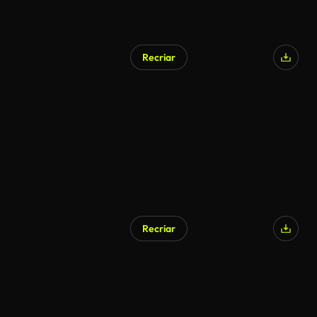
Recriar
Recriar