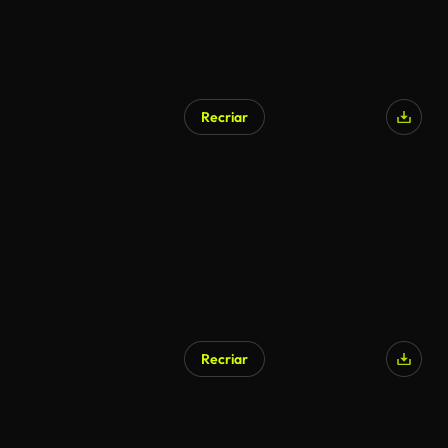
Recriar
Recriar