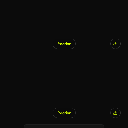
Recriar
Recriar