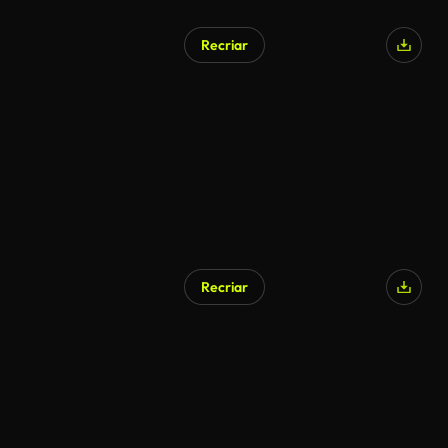
Recriar
Recriar