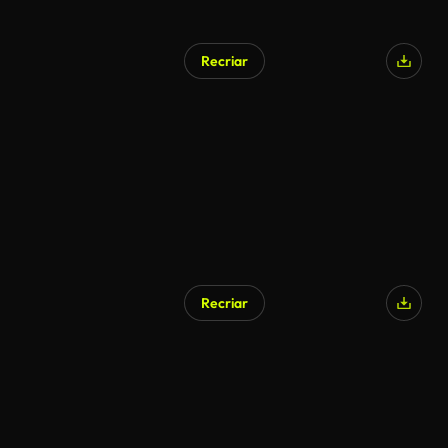
Recriar
Recriar