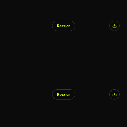
Recriar
Recriar