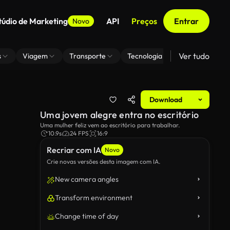
túdio de Marketing
API
Preços
Entrar
Novo
Ver tudo
s
Viagem
Transporte
Tecnologia
Zoom De Fundo
Download
Uma jovem alegre entra no escritório
Uma mulher feliz vem ao escritório para trabalhar.
10.9s
24 FPS
16:9
Recriar com IA
Novo
Crie novas versões desta imagem com IA.
New camera angles
Transform environment
Change time of day