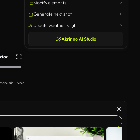
Modify elements
Generate next shot
Update weather & light
Abrir no AI Studio
rtar
merciais Livres