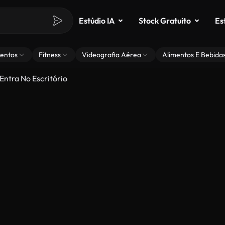
Estúdio IA
Stock Gratuito
Es
entos
Fitness
Videografia Aérea
Alimentos E Bebida
ntra No Escritório