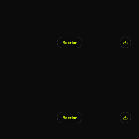
Recriar
Recriar