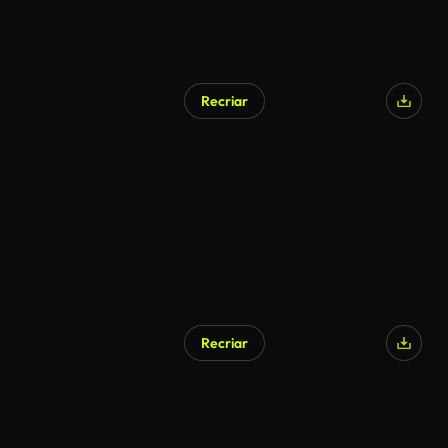
Recriar
Recriar