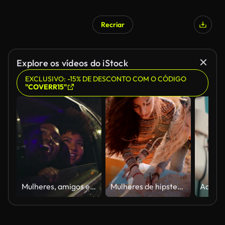
Recriar
Explore os vídeos do iStock
EXCLUSIVO: -15% DE DESCONTO COM O CÓDIGO
"COVERR15"
Mulheres, amigos e janela de carro à noite para vista da cidade, viagens e agitação de rua ao ar livre para a nova vida urbana. Meninas, dirigindo e apontando para o centro da cidade com vento no cabelo para passeio, passeios e passeios.
Mulheres de hipster viagem mapa de leitura e planejamento de rota