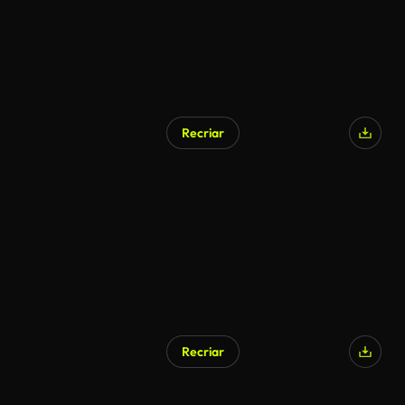
Recriar
Recriar