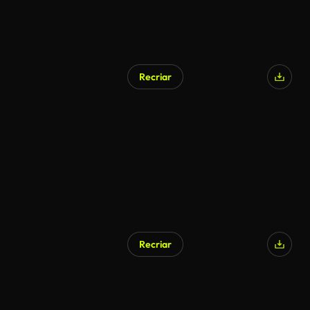
Recriar
Gerado por IA
Recriar