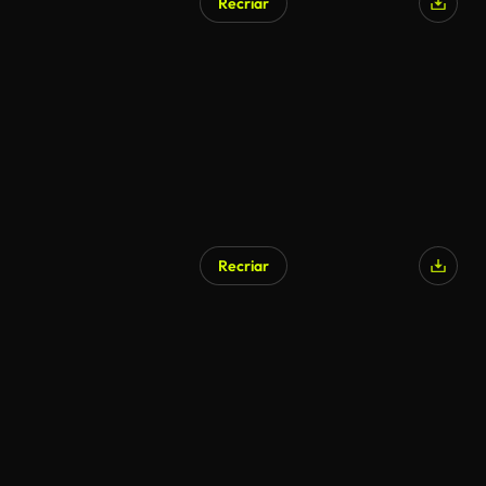
Recriar
Recriar