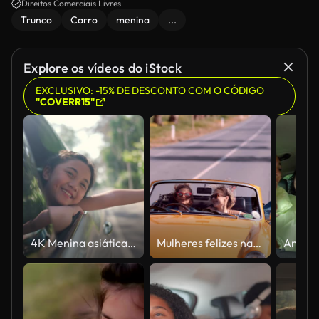
Direitos Comerciais Livres
Trunco
Carro
menina
...
Explore os vídeos do iStock
EXCLUSIVO: -15% DE DESCONTO COM O CÓDIGO
"COVERR15"
4K Menina asiática feliz aproveite e se divertindo com os pais no carro em férias de viagem.
Mulheres felizes na viagem de carro conversível amarelo vintage