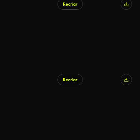
Recriar
Recriar