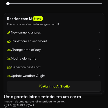
Recriar com IA
Novo
Crie novas versões desta imagem com IA.
New camera angles
Transform environment
Change time of day
Modify elements
Generate next shot
Update weather & light
Abrir no AI Studio
Uma garota loira sentada em um carro
Imagem de uma garota loira sentada no carro.
9.2s
24 FPS
16:9