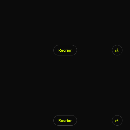
Recriar
Recriar