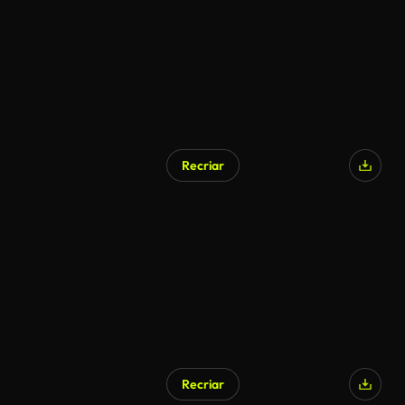
Recriar
Recriar