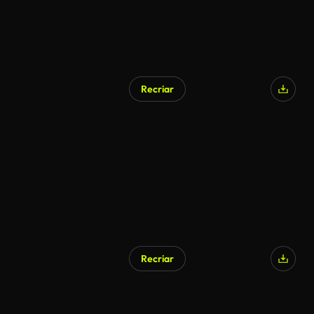
Recriar
Recriar