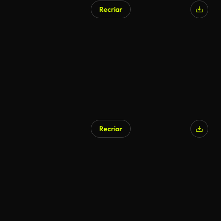
Recriar
Recriar