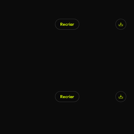
Recriar
Recriar