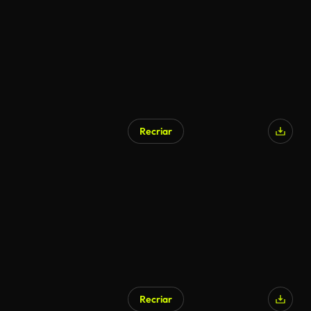
Recriar
Recriar