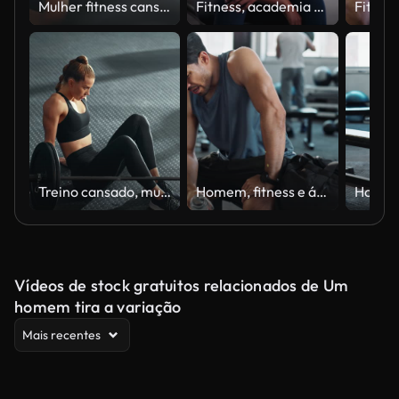
Mulher fitness cansada, desafio de academia e cansaço de treino de luta de treino, exercício difícil e descanso corporal. Respirando, suando e frustrado atleta esportivo pensando em desistir, desistir e mentalidade
Fitness, academia e mulher negra cansada com pausa para exercícios, respirando ou descansando de desempenho intenso. Esportes, fadiga e atleta africano com toalha, suor ou burnout do desafio de treinamento corporal
Treino cansado, mulher e academia quebram de exercício de barra, fitness ou esportes de levantamento de peso. Atleta feminina respirando após desafio de fisiculturista, desempenho e fadiga formam treinamento de potência muscular
Homem, fitness e água na academia para cansados, exercícios e pausas com desafios, cardio e exercícios. Pessoa, bebida e respiração do sexo masculino no clube esportivo para fadiga, recuperação e saúde com crescimento muscular
Vídeos de stock gratuitos relacionados de Um
homem tira a variação
Mais recentes