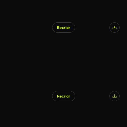
Recriar
Recriar