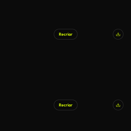
Recriar
Recriar