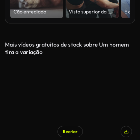
Cão entediado
Vista superior da mulher suando quebrar na academia de exercício de barra, fitness ou esportes de levantamento de peso. Atleta feminina cansada respirando após desafio de fisiculturista, desempenho e fadiga do treino de treinamento
Mais vídeos gratuitos de stock sobre Um homem
tira a variação
Recriar