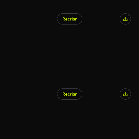
Recriar
Recriar