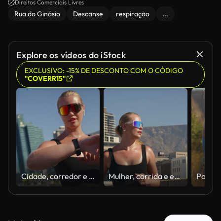
Direitos Comerciais Livres
Rua do Ginásio
Descanse
respiração
...
Explore os vídeos do iStock
EXCLUSIVO: -15% DE DESCONTO COM O CÓDIGO
"COVERR15"
Cidade, corredor e mulher com smartwatch para progresso nos exercícios, aplicativo de saúde e rastreador de fitness. Óculos escuros, suor e hora de verificação individual para treino, meta de treino e fones de ouvido para bem-estar ao ar livre
Mulher, corrida e exercícios na cidade para exercícios, cardio ou treino ao ar livre com suor. Pessoa ativa, mulher e corredora para desafio, saúde ou bem-estar na estrada com óculos escuros na cidade