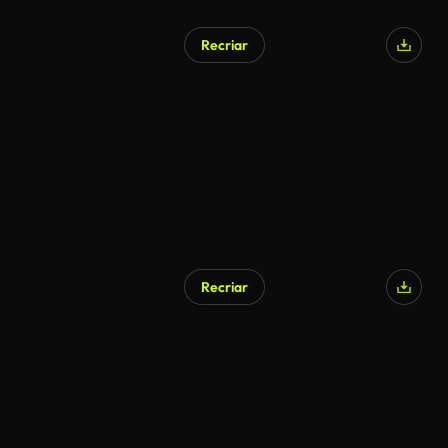
Recriar
Recriar