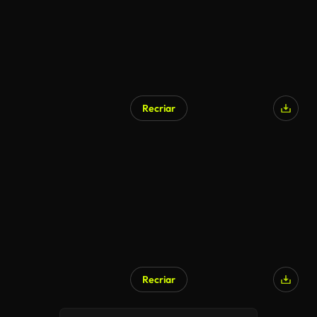
Recriar
Recriar