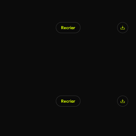
Recriar
Recriar