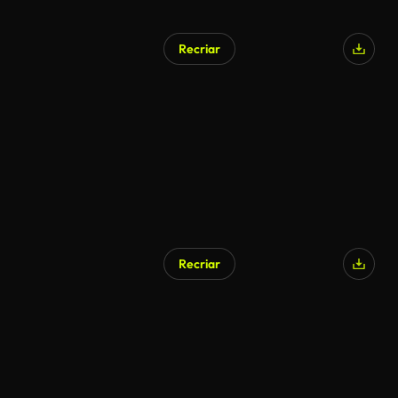
Recriar
Recriar