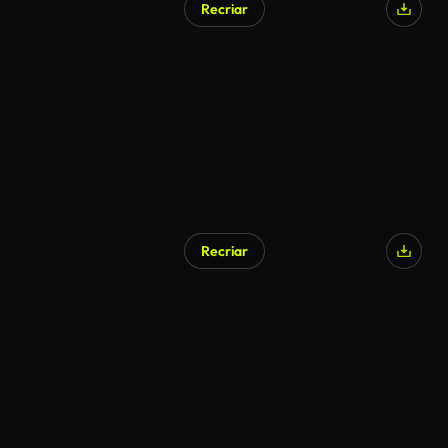
Recriar
Recriar