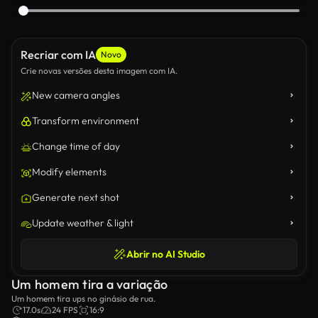
Recriar com IA
Novo
Crie novas versões desta imagem com IA.
New camera angles
Transform environment
Change time of day
Modify elements
Generate next shot
Update weather & light
Abrir no AI Studio
Um homem tira a variação
Um homem tira ups no ginásio de rua.
17.0s
24 FPS
16:9