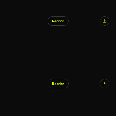
Recriar
Recriar