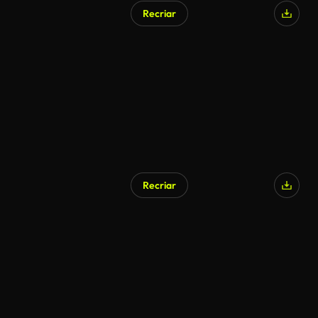
Recriar
Recriar