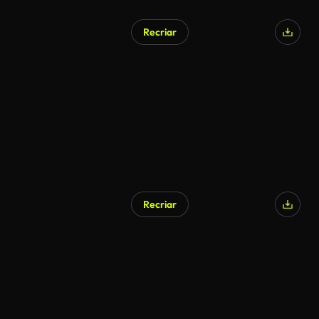
Recriar
Recriar