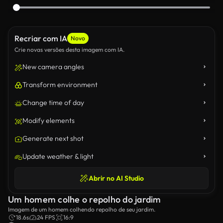
Recriar com IA
Novo
Crie novas versões desta imagem com IA.
New camera angles
Transform environment
Change time of day
Modify elements
Generate next shot
Update weather & light
Abrir no AI Studio
Um homem colhe o repolho do jardim
Imagem de um homem colhendo repolho de seu jardim.
18.6s
24 FPS
16:9