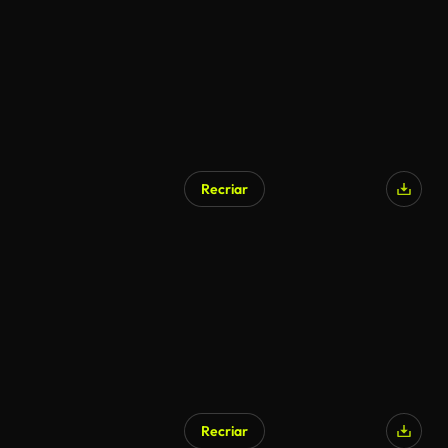
Recriar
Recriar