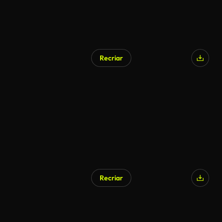
Recriar
Recriar