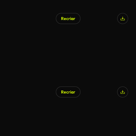
Recriar
Recriar