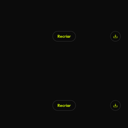
Recriar
Recriar