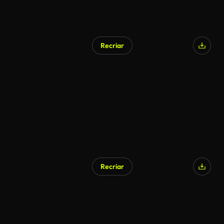
Recriar
Recriar