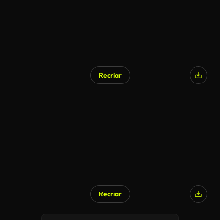
Recriar
Recriar