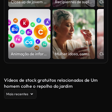
Close up de jovem mulher atlética asiática preparando shake de proteína em casa. Dieta e alimentação saudável.
Recipientes de suplementos alimentares. Latas de plástico branco para comprimidos.
Animação de informações sobre vitaminas e minerais
Mulher idosa, comprimidos e água da bebida na casa para suplementos, prescrição e doença crônica. Pessoa sênior, sorriso ou pensamento com comprimido medicinal, rotina diária e benefícios de bem-estar da recuperação
Vídeos de stock gratuitos relacionados de Um
homem colhe o repolho do jardim
Mais recentes