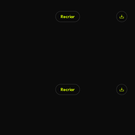
Recriar
Recriar