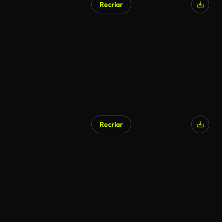
Recriar
Recriar