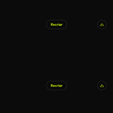
Recriar
Recriar