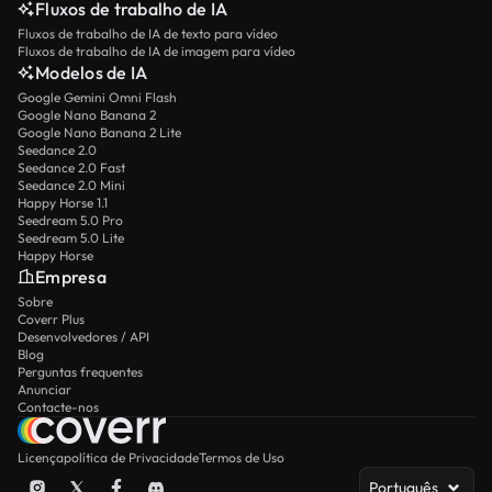
Fluxos de trabalho de IA
Fluxos de trabalho de IA de texto para vídeo
Fluxos de trabalho de IA de imagem para vídeo
Modelos de IA
Google Gemini Omni Flash
Google Nano Banana 2
Google Nano Banana 2 Lite
Seedance 2.0
Seedance 2.0 Fast
Seedance 2.0 Mini
Happy Horse 1.1
Seedream 5.0 Pro
Seedream 5.0 Lite
Happy Horse
Empresa
Sobre
Coverr Plus
Desenvolvedores / API
Blog
Perguntas frequentes
Anunciar
Contacte-nos
Licença
política de Privacidade
Termos de Uso
Português