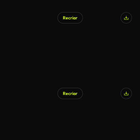
Recriar
Recriar