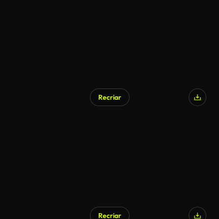
Recriar
Recriar