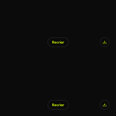
Recriar
Recriar