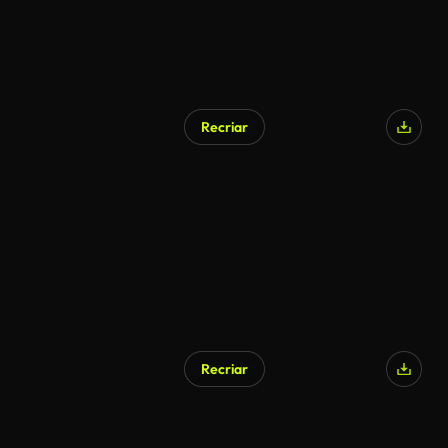
Recriar
Recriar