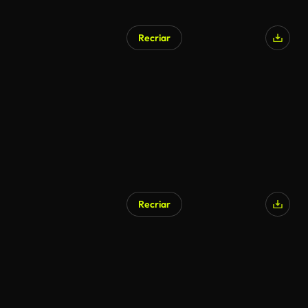
Recriar
Recriar