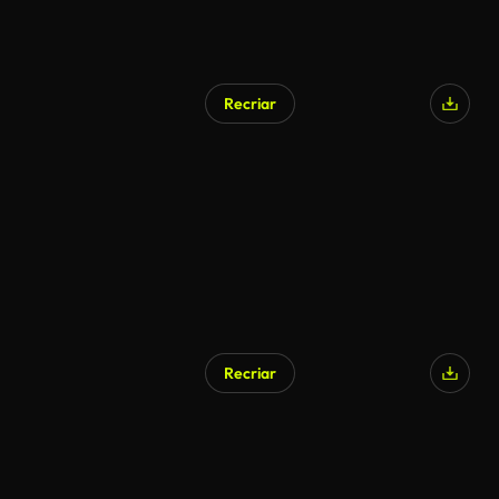
Recriar
Recriar