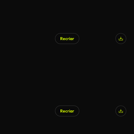
Recriar
Recriar