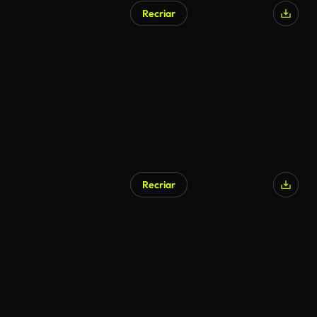
Recriar
Recriar