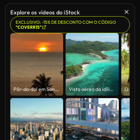
Explore os vídeos do iStock
EXCLUSIVO: -15% DE DESCONTO COM O CÓDIGO
"COVERR15"
Pôr-do-sol em Santa Fé, Tablas, Romblon. Filipinas.
Vista aérea da idílica praia de areia branca nas Filipinas