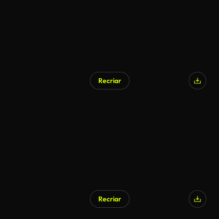
Recriar
Recriar