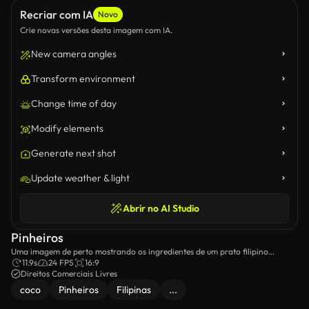
Recriar com IA
Novo
Crie novas versões desta imagem com IA.
New camera angles
Transform environment
Change time of day
Modify elements
Generate next shot
Update weather & light
Abrir no AI Studio
Pinheiros
Uma imagem de perto mostrando os ingredientes de um prato filipino
chamado Pinangat.
11.9s
24 FPS
16:9
Direitos Comerciais Livres
coco
Pinheiros
Filipinas
...