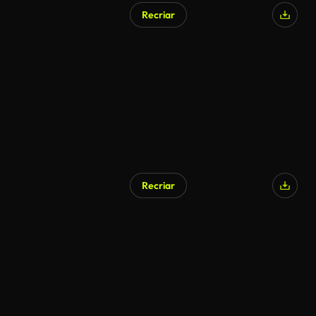
Recriar
Recriar