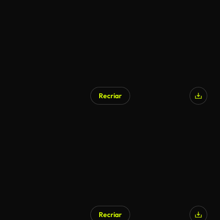
Recriar
Gerado por IA
Recriar