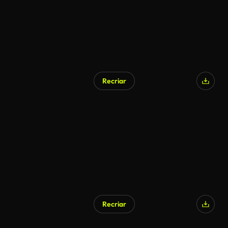
Recriar
Gerado por IA
Recriar