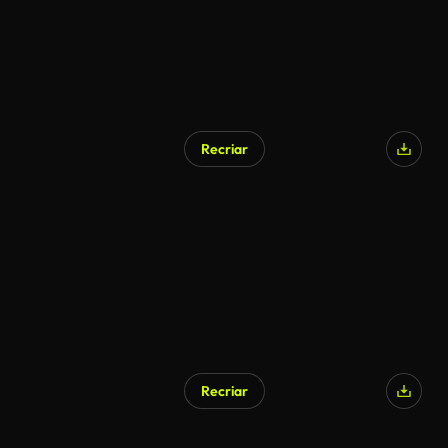
Recriar
Gerado por IA
Recriar