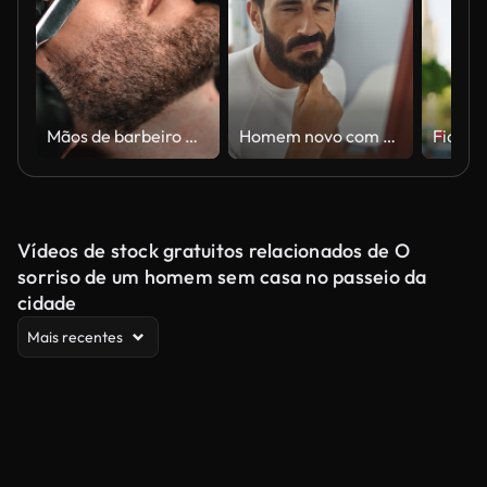
Mãos de barbeiro masculino raspando a barba do cliente usam barbeador de metal afiado vintage isolado em closeup preto
Homem novo com barba que contempla sua reflexão em uma sala do salão de beleza que mostra um terma-como tranquilo que assobia dentro
Vídeos de stock gratuitos relacionados de O
sorriso de um homem sem casa no passeio da
cidade
Mais recentes