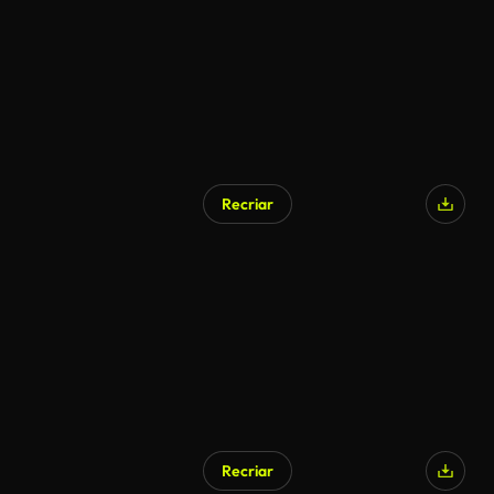
Recriar
Gerado por IA
Recriar