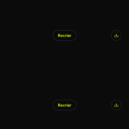
Recriar
Recriar
Gerado por IA