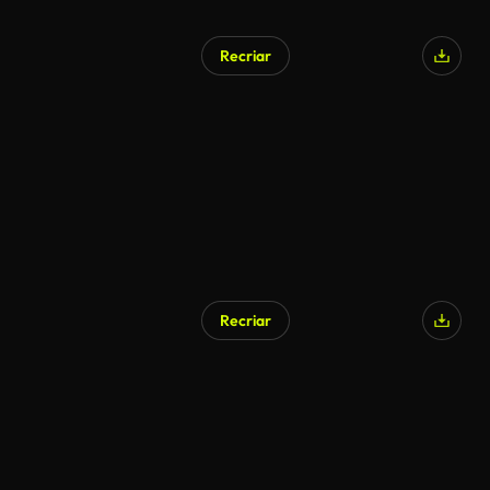
Recriar
Recriar
Gerado por IA