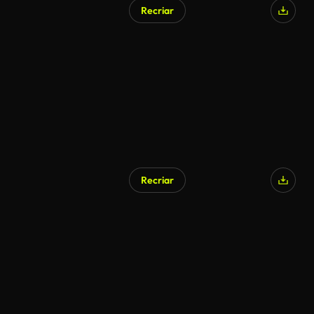
Recriar
Recriar
Gerado por IA