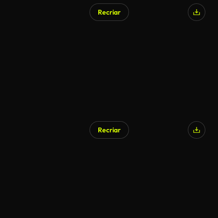
Recriar
Recriar