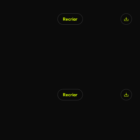
Recriar
Recriar