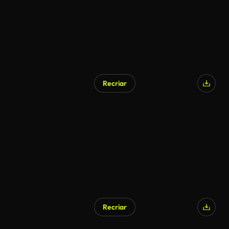
Recriar
Recriar