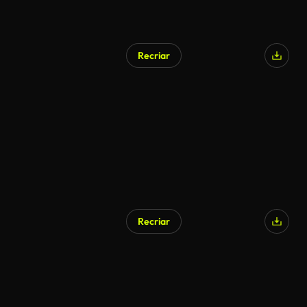
Recriar
Recriar