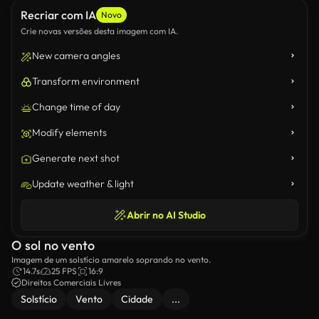
Recriar com IA
Novo
Crie novas versões desta imagem com IA.
New camera angles
Transform environment
Change time of day
Modify elements
Generate next shot
Update weather & light
Abrir no AI Studio
O sol no vento
Imagem de um solstício amarelo soprando no vento.
14.7s
25 FPS
16:9
Direitos Comerciais Livres
Solstício
Vento
Cidade
...