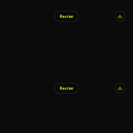
Recriar
Gerado por IA
Recriar