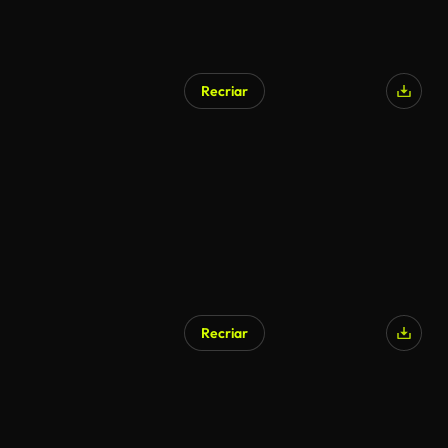
Recriar
Recriar