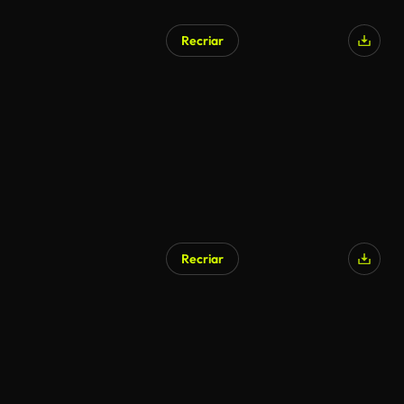
Recriar
Recriar