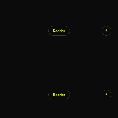
Recriar
Recriar