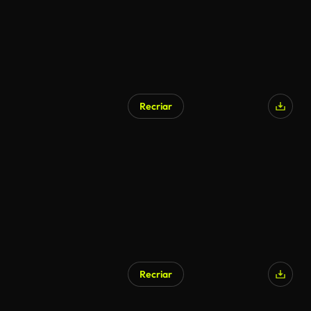
Recriar
Recriar