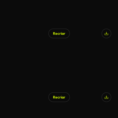
Recriar
Gerado por IA
Recriar