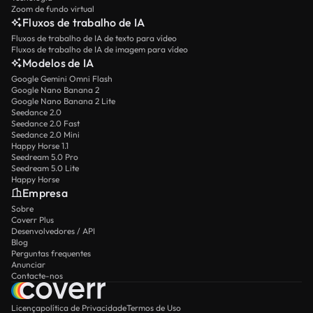
Zoom de fundo virtual
Fluxos de trabalho de IA
Fluxos de trabalho de IA de texto para vídeo
Fluxos de trabalho de IA de imagem para vídeo
Modelos de IA
Google Gemini Omni Flash
Google Nano Banana 2
Google Nano Banana 2 Lite
Seedance 2.0
Seedance 2.0 Fast
Seedance 2.0 Mini
Happy Horse 1.1
Seedream 5.0 Pro
Seedream 5.0 Lite
Happy Horse
Empresa
Sobre
Coverr Plus
Desenvolvedores / API
Blog
Perguntas frequentes
Anunciar
Contacte-nos
Licença
política de Privacidade
Termos de Uso