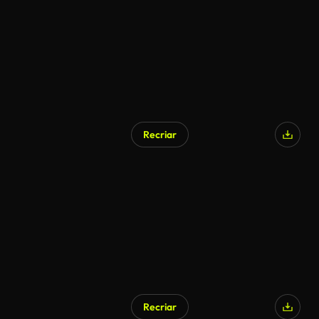
Recriar
Recriar