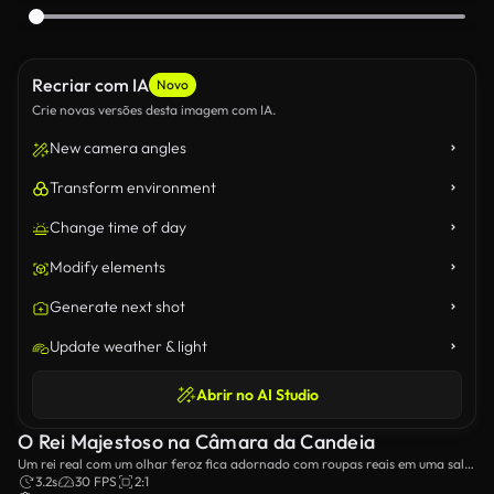
Recriar com IA
Novo
Crie novas versões desta imagem com IA.
New camera angles
Transform environment
Change time of day
Modify elements
Generate next shot
Update weather & light
Abrir no AI Studio
O Rei Majestoso na Câmara da Candeia
Um rei real com um olhar feroz fica adornado com roupas reais em uma sala
iluminada com velas acesas.
3.2s
30 FPS
2:1