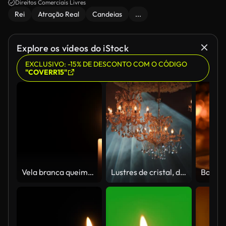
Direitos Comerciais Livres
Rei
Atração Real
Candeias
...
Explore os vídeos do iStock
EXCLUSIVO: -15% DE DESCONTO COM O CÓDIGO
"COVERR15"
Vela branca queimando com espaço de cópia de fundo preto
Lustres de cristal, decoração de eventos. Decoração de salão.