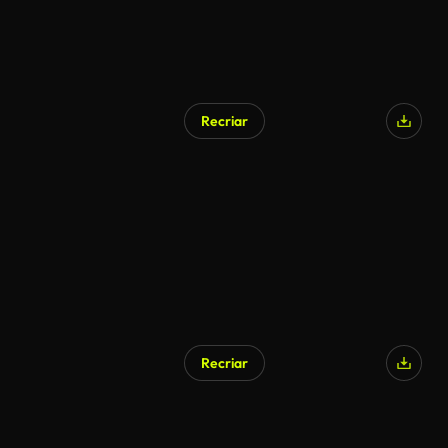
Recriar
Recriar