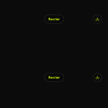
Recriar
Recriar