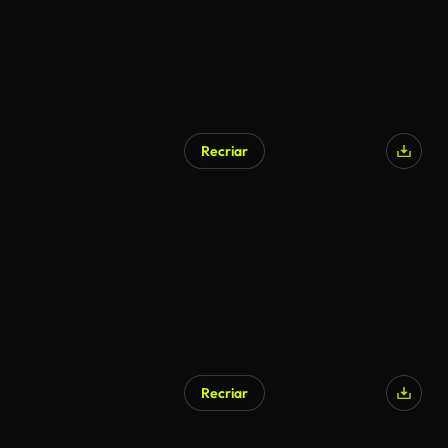
Recriar
Recriar