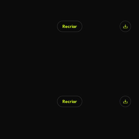
Recriar
Recriar