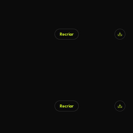
Recriar
Recriar