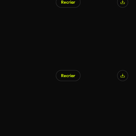
Recriar
Gerado por IA
Recriar