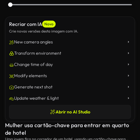
Recriar com IA
Novo
Crie novas versões desta imagem com IA.
New camera angles
Transform environment
Change time of day
Modify elements
Generate next shot
Update weather & light
Abrir no AI Studio
Mulher usa cartão-chave para entrar em quarto
de hotel
Uma jovem fica no corredor de um hotel, usando um cartão-chave para