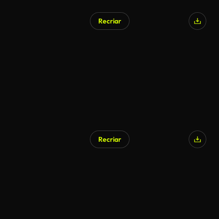
Recriar
Recriar