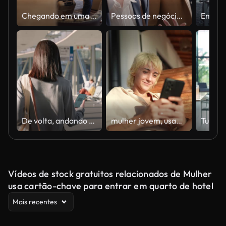
Chegando em uma conferência de negócios.
Pessoas de negócios, lobby e caminhada com conversa, trabalho em equipe e cooperação com planejamento, viagem ou sorriso. Mulher, funcionário ou homem negro com discussão, aeroporto ou corredor com ideia ou comunicação
De volta, andando e mulher com telefone no saguão do aeroporto, viagem e consultor verificar a tecnologia móvel. Vista traseira, pessoa de negócios e smartphone em voo ou viagem internacional no transporte de avião
mulher jovem, usando, a, telefone móvel, em, um, hotel
Vídeos de stock gratuitos relacionados de Mulher
usa cartão-chave para entrar em quarto de hotel
Mais recentes