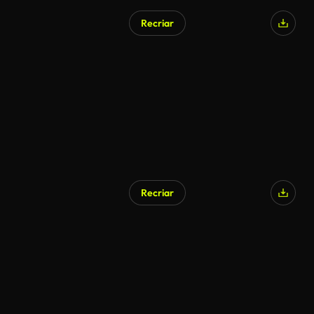
Recriar
Recriar