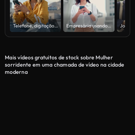
Telefone, digitação e mulher no telhado na paisagem urbana, mensagens de texto e sorriso no skatepark da cidade para relaxar nas redes sociais. Aplicativo móvel, streaming e geração z girl no telhado com moda urbana, meme online ou post.
Empresária usando telefone e caminhando para trabalhar na cidade moderna
Mais vídeos gratuitos de stock sobre Mulher
sorridente em uma chamada de vídeo na cidade
moderna