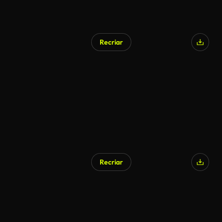
Recriar
Recriar