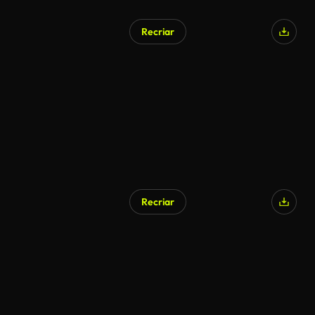
Recriar
Gerado por IA
Recriar