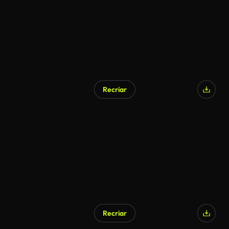
Recriar
Gerado por IA
Recriar