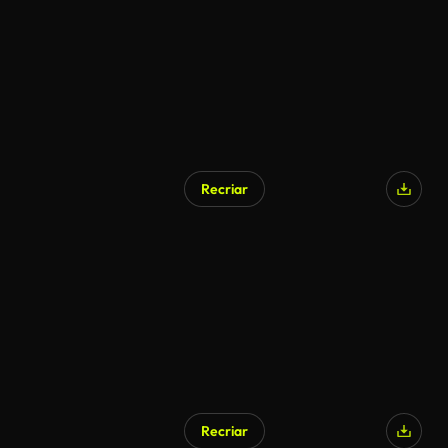
Recriar
Gerado por IA
Recriar