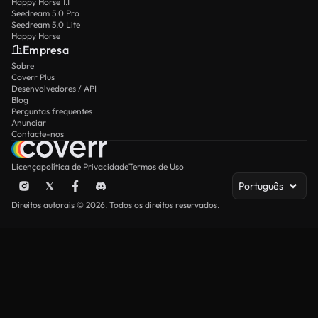
Happy Horse 1.1
Seedream 5.0 Pro
Seedream 5.0 Lite
Happy Horse
Empresa
Sobre
Coverr Plus
Desenvolvedores / API
Blog
Perguntas frequentes
Anunciar
Contacte-nos
Licença
política de Privacidade
Termos de Uso
Português
Direitos autorais © 2026. Todos os direitos reservados.