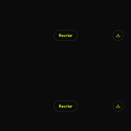
Recriar
Recriar