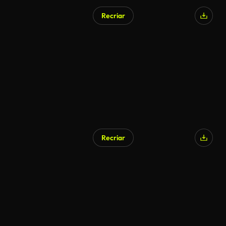
Recriar
Gerado por IA
Recriar