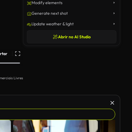
Modify elements
Generate next shot
Update weather & light
Abrir no AI Studio
rtar
merciais Livres