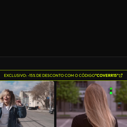
Gerado por IA
EXCLUSIVO: -15% DE DESCONTO COM O CÓDIGO
"COVERR15"