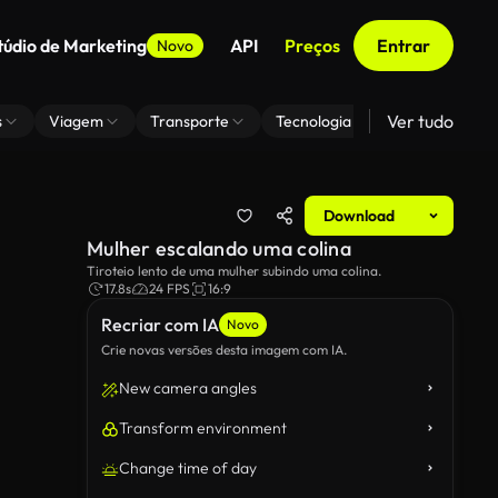
túdio de Marketing
API
Preços
Entrar
Novo
Ver tudo
s
Viagem
Transporte
Tecnologia
Zoom De Fundo
Download
Mulher escalando uma colina
Tiroteio lento de uma mulher subindo uma colina.
17.8s
24 FPS
16:9
Recriar com IA
Novo
Crie novas versões desta imagem com IA.
New camera angles
Transform environment
Change time of day